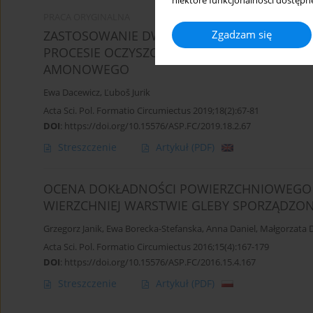
niektóre funkcjonalności dostępne
PRACA ORYGINALNA
Zgadzam się
ZASTOSOWANIE DWUWARSTWOWEGO FILTRA 
PROCESIE OCZYSZCZANIA ŚCIEKÓW BYTOWY
AMONOWEGO
Ewa Dacewicz
,
Ľuboš Jurik
Acta Sci. Pol. Formatio Circumiectus 2019;18(2):67-81
DOI
:
https://doi.org/10.15576/ASP.FC/2019.18.2.67
Streszczenie
Artykuł
(PDF)
OCENA DOKŁADNOŚCI POWIERZCHNIOWEGO 
WIERZCHNIEJ WARSTWIE GLEBY SPORZĄDZO
Grzegorz Janik
,
Ewa Borecka-Stefanska
,
Anna Daniel
,
Małgorzata 
Acta Sci. Pol. Formatio Circumiectus 2016;15(4):167-179
DOI
:
https://doi.org/10.15576/ASP.FC/2016.15.4.167
Streszczenie
Artykuł
(PDF)