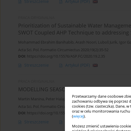
Streszczenie
Artykuł
(PDF)
PRACA ORYGINALNA
Prioritization of Sustainable Water Manageme
SWOT Coupled AHP Technique to addressing
Mohammad Ebrahim Banihabib
,
Arash Noori
,
Luboš Jurík
,
Igor G
Acta Sci. Pol. Formatio Circumiectus 2020;19(2):35-52
DOI
:
https://doi.org/10.15576/ASP.FC/2020.19.2.35
Streszczenie
Artykuł
(PDF)
PRACA ORYGINALNA
MODELLING SEASONAL CHANGES OF LONGITU
Przetwarzamy dane osobowe zbiera
Martin Manina
,
Peter Halaj
,
Luboš Jurík
,
Tatiana Kaletová
zachowaniu odbywa się poprzez d
cookies (tzw. ciasteczka). Dane, w
Acta Sci. Pol. Formatio Circumiectus 2020;19(1):37-46
oraz w celu monitorowania ruchu
DOI
:
https://doi.org/10.15576/ASP.FC/2020.19.1.37
(
więcej
).
Streszczenie
Artykuł
(PDF)
Możesz zmienić ustawienia cookie