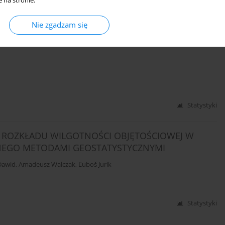
 na stronie.
Nie zgadzam się
PIASKOWEGO Z WARSTWĄ PIANKI PUR W
CH O PODWYŻSZONEJ ZAWARTOŚCI AZOTU
Statystyki
ROZKŁADU WILGOTNOŚCI OBJĘTOŚCIOWEJ W
NEGO METODAMI GEOSTATYSTYCZNYMI
Dawid
,
Amadeusz Walczak
,
Ľuboš Jurik
Statystyki