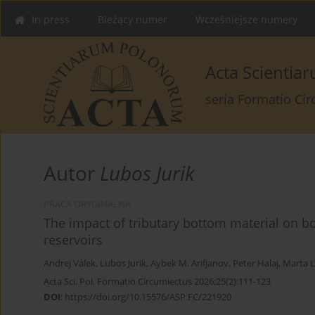
In press
Bieżący numer
Wcześniejsze numery
Acta Scienti
seria Formatio Ci
Autor
Lubos Jurik
PRACA ORYGINALNA
The impact of tributary bottom material on 
reservoirs
Andrej Válek
,
Lubos Jurik
,
Aybek M. Arifjanov
,
Peter Halaj
,
Marta L
Acta Sci. Pol. Formatio Circumiectus 2026;25(2):111-123
DOI
:
https://doi.org/10.15576/ASP.FC/221920