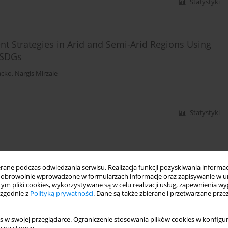
Statystyki
nt Strategies in Arid and Semi-Arid Regions Using
 SDGs
acko
,
Nargis Mirzaie
Statystyki
DINAL DISPERSION AT THE OKNA RIVER
ne podczas odwiedzania serwisu. Realizacja funkcji pozyskiwania informacj
obrowolnie wprowadzone w formularzach informacje oraz zapisywanie w u
 tym pliki cookies, wykorzystywane są w celu realizacji usług, zapewnienia 
 zgodnie z
Polityką prywatności
. Dane są także zbierane i przetwarzane prze
Statystyki
s w swojej przeglądarce. Ograniczenie stosowania plików cookies w konfigur