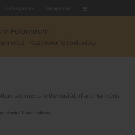
O czasopiśmie
Dla autorów
arum Polonorum
rcumiectus – Kształtowanie Środowiska
bottom sediments in the Kučišdorf and Harmónia
enartowicz
,
Tatiana Kaletova