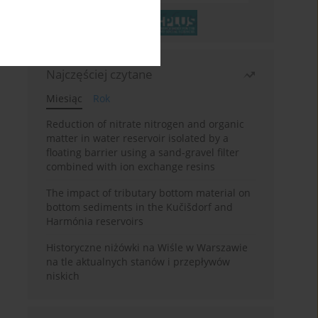
Najczęściej czytane
Miesiąc
Rok
Reduction of nitrate nitrogen and organic
matter in water reservoir isolated by a
floating barrier using a sand-gravel filter
combined with ion exchange resins
The impact of tributary bottom material on
bottom sediments in the Kučišdorf and
Harmónia reservoirs
Historyczne niżówki na Wiśle w Warszawie
na tle aktualnych stanów i przepływów
niskich