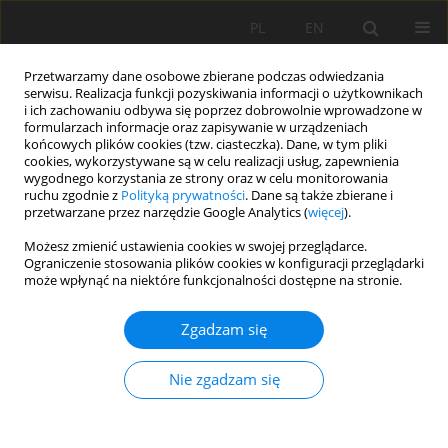
PL
EN
Przetwarzamy dane osobowe zbierane podczas odwiedzania
serwisu. Realizacja funkcji pozyskiwania informacji o użytkownikach
i ich zachowaniu odbywa się poprzez dobrowolnie wprowadzone w
formularzach informacje oraz zapisywanie w urządzeniach
końcowych plików cookies (tzw. ciasteczka). Dane, w tym pliki
cookies, wykorzystywane są w celu realizacji usług, zapewnienia
wygodnego korzystania ze strony oraz w celu monitorowania
ruchu zgodnie z
Polityką prywatności
. Dane są także zbierane i
przetwarzane przez narzędzie Google Analytics (
więcej
).
Autor
Alicja Michalik
Możesz zmienić ustawienia cookies w swojej przeglądarce.
Ograniczenie stosowania plików cookies w konfiguracji przeglądarki
może wpłynąć na niektóre funkcjonalności dostępne na stronie.
OKREŚLENIE TYPÓW SIEDLISK W ASPEKCIE
Zgadzam się
HYDRAULICZNYM METODĄ MEM NA WYBRANYM
ODCINKU RZEKI WISŁOKI
Nie zgadzam się
Alicja Michalik
,
Michalina Kotowicz-Mańko
,
Karol Plesiński
Acta Sci. Pol. Formatio Circumiectus 2015;14(2):137-154
DOI
:
https://doi.org/10.15576/ASP.FC/2015.14.2.137