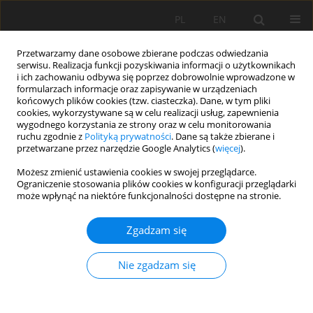
PL
EN
Przetwarzamy dane osobowe zbierane podczas odwiedzania
serwisu. Realizacja funkcji pozyskiwania informacji o użytkownikach
i ich zachowaniu odbywa się poprzez dobrowolnie wprowadzone w
formularzach informacje oraz zapisywanie w urządzeniach
końcowych plików cookies (tzw. ciasteczka). Dane, w tym pliki
cookies, wykorzystywane są w celu realizacji usług, zapewnienia
wygodnego korzystania ze strony oraz w celu monitorowania
ruchu zgodnie z
Polityką prywatności
. Dane są także zbierane i
przetwarzane przez narzędzie Google Analytics (
więcej
).
Autor
Anna Daniel
Możesz zmienić ustawienia cookies w swojej przeglądarce.
Ograniczenie stosowania plików cookies w konfiguracji przeglądarki
może wpłynąć na niektóre funkcjonalności dostępne na stronie.
OCENA DOKŁADNOŚCI POWIERZCHNIOWEGO
Zgadzam się
ROZKŁADU WILGOTNOŚCI OBJĘTOŚCIOWEJ W
WIERZCHNIEJ WARSTWIE GLEBY
Nie zgadzam się
SPORZĄDZONEGO METODAMI
GEOSTATYSTYCZNYMI
Grzegorz Janik
,
Ewa Borecka-Stefanska
,
Anna Daniel
,
Małgorzata