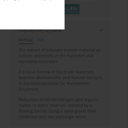
Najczęściej czytane
Miesiąc
Rok
The impact of tributary bottom material on
bottom sediments in the Kučišdorf and
Harmónia reservoirs
A Critical Review of Electrode Materials,
Reaction Mechanisms, and Reactor Designs
in Electrocoagulation for Wastewater
Treatment
Reduction of nitrate nitrogen and organic
matter in water reservoir isolated by a
floating barrier using a sand-gravel filter
combined with ion exchange resins