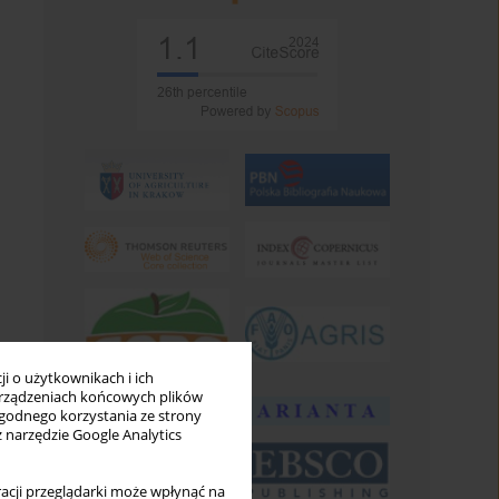
i o użytkownikach i ich
rządzeniach końcowych plików
wygodnego korzystania ze strony
z narzędzie Google Analytics
acji przeglądarki może wpłynąć na