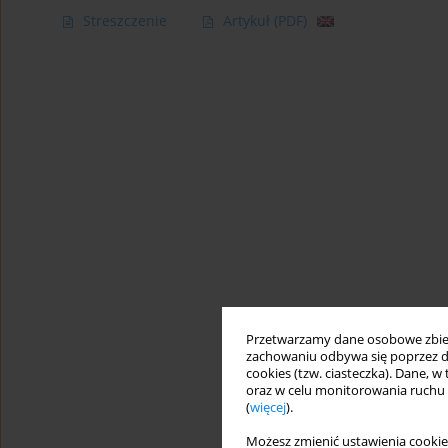
Streszczenie
Artykuł
(PDF)
Przetwarzamy dane osobowe zbiera
zachowaniu odbywa się poprzez d
cookies (tzw. ciasteczka). Dane, w
oraz w celu monitorowania ruchu
(
więcej
).
Możesz zmienić ustawienia cookie