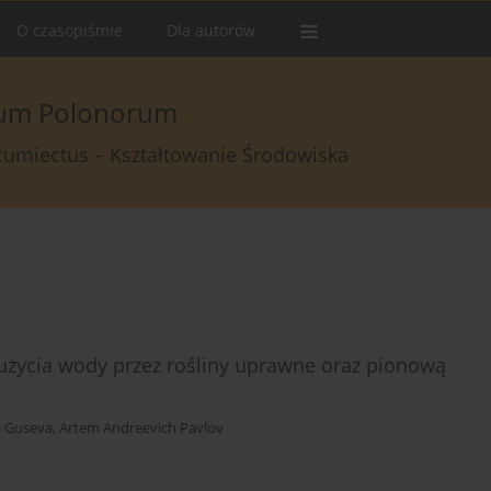
O czasopiśmie
Dla autorów
arum Polonorum
rcumiectus – Kształtowanie Środowiska
użycia wody przez rośliny uprawne oraz pionową
a Guseva
,
Artem Andreevich Pavlov