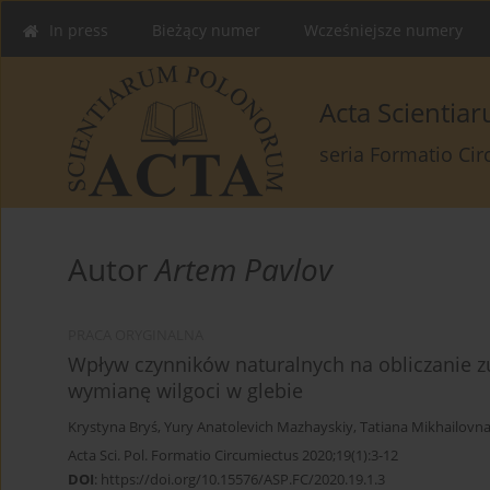
In press
Bieżący numer
Wcześniejsze numery
Acta Scienti
seria Formatio Ci
Autor
Artem Pavlov
PRACA ORYGINALNA
Wpływ czynników naturalnych na obliczanie z
wymianę wilgoci w glebie
Krystyna Bryś
,
Yury Anatolevich Mazhayskiy
,
Tatiana Mikhailovn
Acta Sci. Pol. Formatio Circumiectus 2020;19(1):3-12
DOI
:
https://doi.org/10.15576/ASP.FC/2020.19.1.3