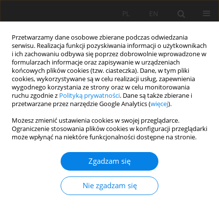
PL
EN
Przetwarzamy dane osobowe zbierane podczas odwiedzania
serwisu. Realizacja funkcji pozyskiwania informacji o użytkownikach
i ich zachowaniu odbywa się poprzez dobrowolnie wprowadzone w
formularzach informacje oraz zapisywanie w urządzeniach
końcowych plików cookies (tzw. ciasteczka). Dane, w tym pliki
cookies, wykorzystywane są w celu realizacji usług, zapewnienia
wygodnego korzystania ze strony oraz w celu monitorowania
ruchu zgodnie z
Polityką prywatności
. Dane są także zbierane i
przetwarzane przez narzędzie Google Analytics (
więcej
).
Autor
Ekrem Mutlu
Możesz zmienić ustawienia cookies w swojej przeglądarce.
Ograniczenie stosowania plików cookies w konfiguracji przeglądarki
może wpłynąć na niektóre funkcjonalności dostępne na stronie.
PRACA ORYGINALNA
Water Quality Assessment of Yassıalan Dam Lake
Zgadzam się
(Karadeniz Region, Turkey) by Using Principle
Component Analysis and Water Quality Index
Nie zgadzam się
Ekrem Mutlu
,
Naime Arslan
,
Cem Tokatlı
Acta Sci. Pol. Formatio Circumiectus 2021;20(2):55-65
DOI
:
https://doi.org/10.15576/ASP.FC/2021.20.2.55