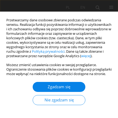
PL
EN
Przetwarzamy dane osobowe zbierane podczas odwiedzania
serwisu. Realizacja funkcji pozyskiwania informacji o użytkownikach
i ich zachowaniu odbywa się poprzez dobrowolnie wprowadzone w
formularzach informacje oraz zapisywanie w urządzeniach
końcowych plików cookies (tzw. ciasteczka). Dane, w tym pliki
cookies, wykorzystywane są w celu realizacji usług, zapewnienia
wygodnego korzystania ze strony oraz w celu monitorowania
ruchu zgodnie z
Polityką prywatności
. Dane są także zbierane i
przetwarzane przez narzędzie Google Analytics (
więcej
).
Autor
Ewa Dragańska
Możesz zmienić ustawienia cookies w swojej przeglądarce.
Ograniczenie stosowania plików cookies w konfiguracji przeglądarki
może wpłynąć na niektóre funkcjonalności dostępne na stronie.
PRACA ORYGINALNA
Zgadzam się
ZMIANY KLIMATU W REGIONIE POLSKI
PÓŁNOCNO-WSCHODNIEJ I ICH WPŁYW NA
Nie zgadzam się
PLONOWANIE KUKURYDZY
Leszek Kuchar
,
Zbigniew Szwejkowski
,
Bogumił Rychcik
,
Ewa
Dragańska
,
Iwona Cymes