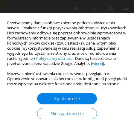
PL
EN
Przetwarzamy dane osobowe zbierane podczas odwiedzania
serwisu. Realizacja funkcji pozyskiwania informacji o użytkownikach
i ich zachowaniu odbywa się poprzez dobrowolnie wprowadzone w
formularzach informacje oraz zapisywanie w urządzeniach
końcowych plików cookies (tzw. ciasteczka). Dane, w tym pliki
cookies, wykorzystywane są w celu realizacji usług, zapewnienia
wygodnego korzystania ze strony oraz w celu monitorowania
ruchu zgodnie z
Polityką prywatności
. Dane są także zbierane i
przetwarzane przez narzędzie Google Analytics (
więcej
).
Autor
Lubos Jurik
Możesz zmienić ustawienia cookies w swojej przeglądarce.
Ograniczenie stosowania plików cookies w konfiguracji przeglądarki
może wpłynąć na niektóre funkcjonalności dostępne na stronie.
PRACA ORYGINALNA
The impact of tributary bottom material on
Zgadzam się
bottom sediments in the Kučišdorf and
Harmónia reservoirs
Nie zgadzam się
Andrej Válek
,
Lubos Jurik
,
Aybek M. Arifjanov
,
Peter Halaj
,
Marta
Lenartowicz
,
Tatiana Kaletova
Acta Sci. Pol. Formatio Circumiectus 2026;25(2):111-123