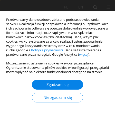
PL
EN
Przetwarzamy dane osobowe zbierane podczas odwiedzania
serwisu. Realizacja funkcji pozyskiwania informacji o użytkownikach
i ich zachowaniu odbywa się poprzez dobrowolnie wprowadzone w
formularzach informacje oraz zapisywanie w urządzeniach
końcowych plików cookies (tzw. ciasteczka). Dane, w tym pliki
cookies, wykorzystywane są w celu realizacji usług, zapewnienia
wygodnego korzystania ze strony oraz w celu monitorowania
ruchu zgodnie z
Polityką prywatności
. Dane są także zbierane i
przetwarzane przez narzędzie Google Analytics (
więcej
).
Autor
Michał Szydłowski
Możesz zmienić ustawienia cookies w swojej przeglądarce.
Ograniczenie stosowania plików cookies w konfiguracji przeglądarki
może wpłynąć na niektóre funkcjonalności dostępne na stronie.
WPŁYW POLDEROWEGO TERENU ZALEWOWEGO
CISOWSKIEJ STRUGI NA TRANSFORMACJĘ FAL
Zgadzam się
WEZBRANIOWYCH MIĘDZY GDYNIĄ A RUMIĄ
Michał Szydłowski
,
Wojciech Szpakowski
Nie zgadzam się
Acta Sci. Pol. Formatio Circumiectus 2019;18(1):113-126
DOI
:
https://doi.org/10.15576/ASP.FC/2019.18.1.113
Statystyki