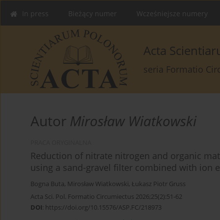
In press
Bieżący numer
Wcześniejsze numery
Acta Scienti
seria Formatio Ci
Autor
Mirosław Wiatkowski
PRACA ORYGINALNA
Reduction of nitrate nitrogen and organic matt
using a sand-gravel filter combined with ion 
Bogna Buta
,
Mirosław Wiatkowski
,
Łukasz Piotr Gruss
Acta Sci. Pol. Formatio Circumiectus 2026;25(2):51-62
DOI
:
https://doi.org/10.15576/ASP.FC/218973