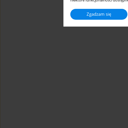
niektóre funkcjonalności dostępne
Zgadzam się