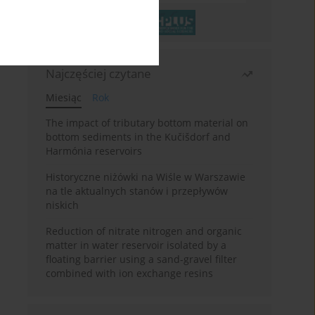
Najczęściej czytane
Miesiąc
Rok
The impact of tributary bottom material on
bottom sediments in the Kučišdorf and
Harmónia reservoirs
Historyczne niżówki na Wiśle w Warszawie
na tle aktualnych stanów i przepływów
niskich
Reduction of nitrate nitrogen and organic
matter in water reservoir isolated by a
floating barrier using a sand-gravel filter
combined with ion exchange resins