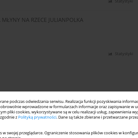
Statystyki
MŁYNY NA RZECE JULIANPOLKA
Statystyki
ne podczas odwiedzania serwisu. Realizacja funkcji pozyskiwania informacj
obrowolnie wprowadzone w formularzach informacje oraz zapisywanie w u
 tym pliki cookies, wykorzystywane są w celu realizacji usług, zapewnienia 
 zgodnie z
Polityką prywatności
. Dane są także zbierane i przetwarzane prze
s w swojej przeglądarce. Ograniczenie stosowania plików cookies w konfigur