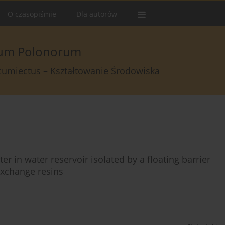
O czasopiśmie
Dla autorów
arum Polonorum
rcumiectus – Kształtowanie Środowiska
er in water reservoir isolated by a floating barrier
exchange resins