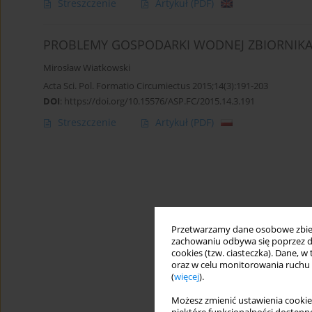
Streszczenie
Artykuł
(PDF)
PROBLEMY GOSPODARKI WODNEJ ZBIORNIKA 
Mirosław Wiatkowski
Acta Sci. Pol. Formatio Circumiectus 2015;14(3):191-203
DOI
:
https://doi.org/10.15576/ASP.FC/2015.14.3.191
Streszczenie
Artykuł
(PDF)
Przetwarzamy dane osobowe zbiera
zachowaniu odbywa się poprzez d
cookies (tzw. ciasteczka). Dane, w
oraz w celu monitorowania ruchu
(
więcej
).
Możesz zmienić ustawienia cookie