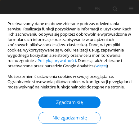
PL
EN
Przetwarzamy dane osobowe zbierane podczas odwiedzania
serwisu. Realizacja funkcji pozyskiwania informacji o użytkownikach
i ich zachowaniu odbywa się poprzez dobrowolnie wprowadzone w
formularzach informacje oraz zapisywanie w urządzeniach
końcowych plików cookies (tzw. ciasteczka). Dane, w tym pliki
cookies, wykorzystywane są w celu realizacji usług, zapewnienia
wygodnego korzystania ze strony oraz w celu monitorowania
ruchu zgodnie z
Polityką prywatności
. Dane są także zbierane i
przetwarzane przez narzędzie Google Analytics (
więcej
).
Autor
Mohammad Ebrahim
Możesz zmienić ustawienia cookies w swojej przeglądarce.
Ograniczenie stosowania plików cookies w konfiguracji przeglądarki
Banihabib
może wpłynąć na niektóre funkcjonalności dostępne na stronie.
Zgadzam się
PRACA ORYGINALNA
Prioritization of Sustainable Water Management
Nie zgadzam się
Strategies in Arid and Semi-Arid Regions Using
SWOT Coupled AHP Technique to addressing
SDGs