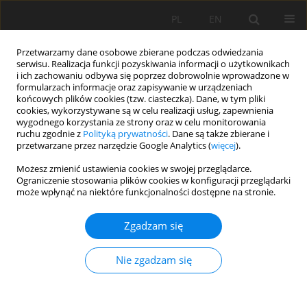
PL
EN
Przetwarzamy dane osobowe zbierane podczas odwiedzania
serwisu. Realizacja funkcji pozyskiwania informacji o użytkownikach
i ich zachowaniu odbywa się poprzez dobrowolnie wprowadzone w
formularzach informacje oraz zapisywanie w urządzeniach
końcowych plików cookies (tzw. ciasteczka). Dane, w tym pliki
cookies, wykorzystywane są w celu realizacji usług, zapewnienia
wygodnego korzystania ze strony oraz w celu monitorowania
ruchu zgodnie z
Polityką prywatności
. Dane są także zbierane i
przetwarzane przez narzędzie Google Analytics (
więcej
).
Autor
Momina Aragaw
Możesz zmienić ustawienia cookies w swojej przeglądarce.
Ograniczenie stosowania plików cookies w konfiguracji przeglądarki
może wpłynąć na niektóre funkcjonalności dostępne na stronie.
PRACA ORYGINALNA
Growth performance, partitioning coefficient and
Zgadzam się
harvest index of widely grown potato (Solanum
tuberosum L.) varieties in Ethiopia
Nie zgadzam się
Momina Aragaw
,
Wallelign Worku
,
Tesfaye Abebe
Acta Sci. Pol. Formatio Circumiectus 2023;22(2):79-92
DOI
:
https://doi.org/10.15576/ASP.FC/2023.22.2.06