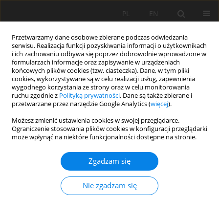
PL
EN
Przetwarzamy dane osobowe zbierane podczas odwiedzania
serwisu. Realizacja funkcji pozyskiwania informacji o użytkownikach
i ich zachowaniu odbywa się poprzez dobrowolnie wprowadzone w
formularzach informacje oraz zapisywanie w urządzeniach
końcowych plików cookies (tzw. ciasteczka). Dane, w tym pliki
cookies, wykorzystywane są w celu realizacji usług, zapewnienia
wygodnego korzystania ze strony oraz w celu monitorowania
ruchu zgodnie z
Polityką prywatności
. Dane są także zbierane i
przetwarzane przez narzędzie Google Analytics (
więcej
).
Autor
Naime Arslan
Możesz zmienić ustawienia cookies w swojej przeglądarce.
Ograniczenie stosowania plików cookies w konfiguracji przeglądarki
może wpłynąć na niektóre funkcjonalności dostępne na stronie.
PRACA ORYGINALNA
Water Quality Assessment of Yassıalan Dam Lake
Zgadzam się
(Karadeniz Region, Turkey) by Using Principle
Component Analysis and Water Quality Index
Nie zgadzam się
Ekrem Mutlu
,
Naime Arslan
,
Cem Tokatlı
Acta Sci. Pol. Formatio Circumiectus 2021;20(2):55-65
DOI
:
https://doi.org/10.15576/ASP.FC/2021.20.2.55