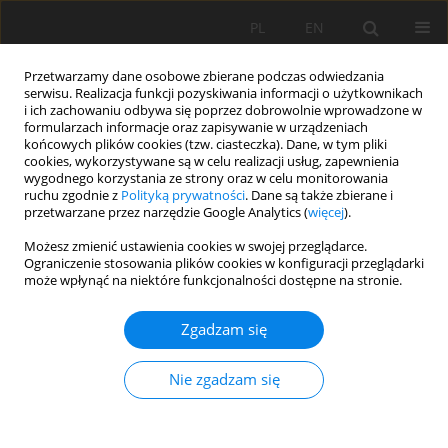
PL
EN
Przetwarzamy dane osobowe zbierane podczas odwiedzania
serwisu. Realizacja funkcji pozyskiwania informacji o użytkownikach
i ich zachowaniu odbywa się poprzez dobrowolnie wprowadzone w
formularzach informacje oraz zapisywanie w urządzeniach
końcowych plików cookies (tzw. ciasteczka). Dane, w tym pliki
cookies, wykorzystywane są w celu realizacji usług, zapewnienia
wygodnego korzystania ze strony oraz w celu monitorowania
ruchu zgodnie z
Polityką prywatności
. Dane są także zbierane i
przetwarzane przez narzędzie Google Analytics (
więcej
).
Autor
Nargis Mirzaie
Możesz zmienić ustawienia cookies w swojej przeglądarce.
Ograniczenie stosowania plików cookies w konfiguracji przeglądarki
może wpłynąć na niektóre funkcjonalności dostępne na stronie.
PRACA ORYGINALNA
Zgadzam się
Prioritization of Sustainable Water Management
Strategies in Arid and Semi-Arid Regions Using
Nie zgadzam się
SWOT Coupled AHP Technique to addressing
SDGs
Mohammad Ebrahim Banihabib
,
Arash Noori
,
Luboš Jurík
,
Igor Gacko
,