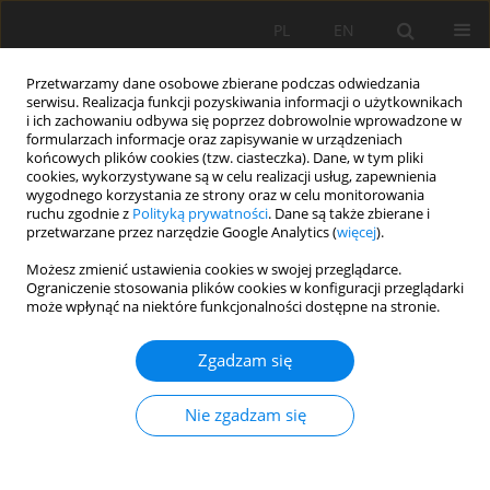
PL
EN
Przetwarzamy dane osobowe zbierane podczas odwiedzania
serwisu. Realizacja funkcji pozyskiwania informacji o użytkownikach
i ich zachowaniu odbywa się poprzez dobrowolnie wprowadzone w
formularzach informacje oraz zapisywanie w urządzeniach
końcowych plików cookies (tzw. ciasteczka). Dane, w tym pliki
cookies, wykorzystywane są w celu realizacji usług, zapewnienia
wygodnego korzystania ze strony oraz w celu monitorowania
ruchu zgodnie z
Polityką prywatności
. Dane są także zbierane i
przetwarzane przez narzędzie Google Analytics (
więcej
).
Autor
Pimprapa Chaijak
Możesz zmienić ustawienia cookies w swojej przeglądarce.
Ograniczenie stosowania plików cookies w konfiguracji przeglądarki
może wpłynąć na niektóre funkcjonalności dostępne na stronie.
PRACA ORYGINALNA
Utilizing melanoidin consuming microalgae for
Zgadzam się
electricity generation and wastewater treatment
via photosynthetic microbial fuel cell
Nie zgadzam się
Pimprapa Chaijak
,
Nopparit Changkit
,
Alisa Kongthong
Acta Sci. Pol. Formatio Circumiectus 2024;23(1):75-85
DOI
:
https://doi.org/10.15576/ASP.FC/183478