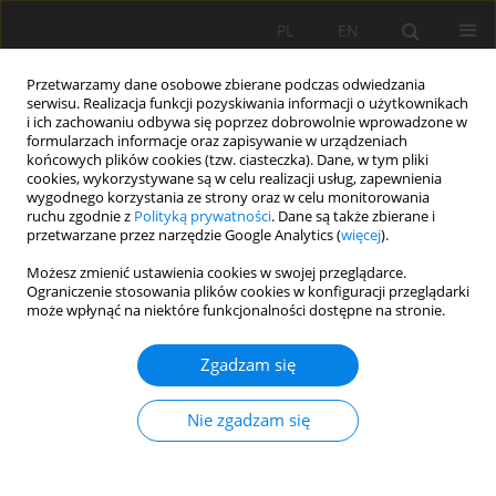
PL
EN
Przetwarzamy dane osobowe zbierane podczas odwiedzania
serwisu. Realizacja funkcji pozyskiwania informacji o użytkownikach
i ich zachowaniu odbywa się poprzez dobrowolnie wprowadzone w
formularzach informacje oraz zapisywanie w urządzeniach
końcowych plików cookies (tzw. ciasteczka). Dane, w tym pliki
cookies, wykorzystywane są w celu realizacji usług, zapewnienia
wygodnego korzystania ze strony oraz w celu monitorowania
ruchu zgodnie z
Polityką prywatności
. Dane są także zbierane i
przetwarzane przez narzędzie Google Analytics (
więcej
).
Autor
Romain Ntole
Możesz zmienić ustawienia cookies w swojej przeglądarce.
Ograniczenie stosowania plików cookies w konfiguracji przeglądarki
może wpłynąć na niektóre funkcjonalności dostępne na stronie.
PRACA PRZEGLĄDOWA
Zgadzam się
Rainwater harvesting in arid and semi-arid lands
of Africa: challenges and opportunities
Nie zgadzam się
Etienne Umukiza
,
Romain Ntole
,
Sylvester R. Chikavumbwa
,
Erion
Bwambale
,
Davis Sibale
,
Zechariah Jeremaih
,
Ciro Apollonio
,
Andrea
Petroselli