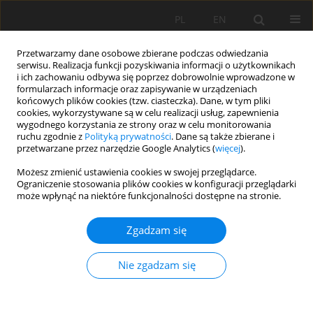
PL
EN
Przetwarzamy dane osobowe zbierane podczas odwiedzania
serwisu. Realizacja funkcji pozyskiwania informacji o użytkownikach
i ich zachowaniu odbywa się poprzez dobrowolnie wprowadzone w
formularzach informacje oraz zapisywanie w urządzeniach
końcowych plików cookies (tzw. ciasteczka). Dane, w tym pliki
cookies, wykorzystywane są w celu realizacji usług, zapewnienia
wygodnego korzystania ze strony oraz w celu monitorowania
ruchu zgodnie z
Polityką prywatności
. Dane są także zbierane i
przetwarzane przez narzędzie Google Analytics (
więcej
).
Autor
Tomasz Kotowski
Możesz zmienić ustawienia cookies w swojej przeglądarce.
Ograniczenie stosowania plików cookies w konfiguracji przeglądarki
może wpłynąć na niektóre funkcjonalności dostępne na stronie.
PRACA ORYGINALNA
Zgadzam się
ANALIZA KRAJOBRAZU DŹWIĘKOWEGO
OŚRODKÓW NARCIARSKICH W BAD HOFGASTEIN
Nie zgadzam się
(AUSTRIA) I BIAŁCE TATRZAŃSKIEJ (POLSKA)
Magdalena Maria Malec
,
Tomasz Kotowski
Acta Sci. Pol. Formatio Circumiectus 2023;22(3):41-57