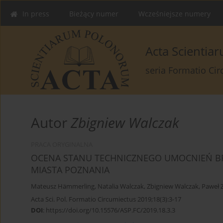
In press
Bieżący numer
Wcześniejsze numery
Acta Scienti
seria Formatio Ci
Autor
Zbigniew Walczak
PRACA ORYGINALNA
OCENA STANU TECHNICZNEGO UMOCNIEŃ BR
MIASTA POZNANIA
Mateusz Hämmerling
,
Natalia Walczak
,
Zbigniew Walczak
,
Paweł 
Acta Sci. Pol. Formatio Circumiectus 2019;18(3):3-17
DOI
:
https://doi.org/10.15576/ASP.FC/2019.18.3.3