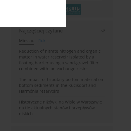
Najczęściej czytane
Miesiąc
Rok
Reduction of nitrate nitrogen and organic
matter in water reservoir isolated by a
floating barrier using a sand-gravel filter
combined with ion exchange resins
The impact of tributary bottom material on
bottom sediments in the Kučišdorf and
Harmónia reservoirs
Historyczne niżówki na Wiśle w Warszawie
na tle aktualnych stanów i przepływów
niskich