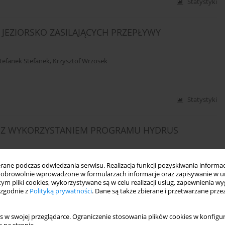
Statystyki
 JEZIORSKO ZASILAJĄCYCH PRZEPŁYWY
Stefanek Stefanek
,
Krzysztof Wrzosek
Statystyki
NĄ Z WYKORZYSTANIEM PROGRAMU HYDRUS
ne podczas odwiedzania serwisu. Realizacja funkcji pozyskiwania informacj
obrowolnie wprowadzone w formularzach informacje oraz zapisywanie w u
 tym pliki cookies, wykorzystywane są w celu realizacji usług, zapewnienia 
Statystyki
 zgodnie z
Polityką prywatności
. Dane są także zbierane i przetwarzane prze
 KRATACH MEW Z UWZGLĘDNIENIEM RUMOSZU
s w swojej przeglądarce. Ograniczenie stosowania plików cookies w konfigur