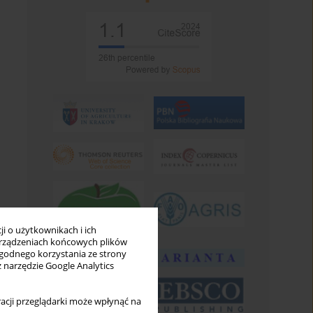
i o użytkownikach i ich
rządzeniach końcowych plików
wygodnego korzystania ze strony
z narzędzie Google Analytics
acji przeglądarki może wpłynąć na