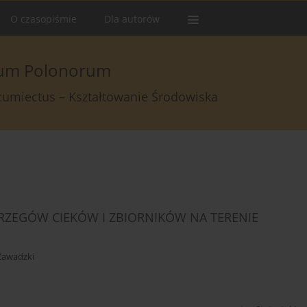
O czasopiśmie
Dla autorów
arum Polonorum
rcumiectus – Kształtowanie Środowiska
ZEGÓW CIEKÓW I ZBIORNIKÓW NA TERENIE
Zawadzki