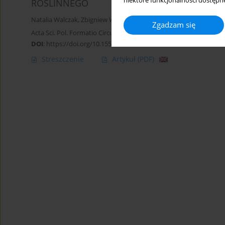
niektóre funkcjonalności dostępne
ROŚLINNEGO
Natalia Walczak
,
Zbigniew Walczak
,
Mateusz Hämmerling
,
Marcin
Zgadzam się
Acta Sci. Pol. Formatio Circumiectus 2016;15(4):369-382
DOI
:
https://doi.org/10.15576/ASP.FC/2016.15.4.369
Streszczenie
Artykuł
(PDF)