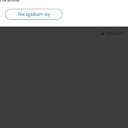
 na stronie.
 Spychała
,
Jakub Nieć
Nie zgadzam się
Statystyki