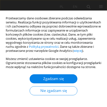
PL
EN
Przetwarzamy dane osobowe zbierane podczas odwiedzania
serwisu. Realizacja funkcji pozyskiwania informacji o użytkownikach
i ich zachowaniu odbywa się poprzez dobrowolnie wprowadzone w
formularzach informacje oraz zapisywanie w urządzeniach
końcowych plików cookies (tzw. ciasteczka). Dane, w tym pliki
cookies, wykorzystywane są w celu realizacji usług, zapewnienia
wygodnego korzystania ze strony oraz w celu monitorowania
ruchu zgodnie z
Polityką prywatności
. Dane są także zbierane i
przetwarzane przez narzędzie Google Analytics (
więcej
).
Słowo kluczowe
ścieków
Możesz zmienić ustawienia cookies w swojej przeglądarce.
Ograniczenie stosowania plików cookies w konfiguracji przeglądarki
może wpłynąć na niektóre funkcjonalności dostępne na stronie.
OCENA NIELEGALNIE STOSOWANYCH
Zgadzam się
METABOLITÓW W ŚCIEKACH DOPROWADZANYCH
DO OCZYSZCZALNI ŚCIEKÓW RZEKI WISCONSIN
Nie zgadzam się
USYTUOWANEJ W PUNKCIE CENTRALNYM
ZLEWNI TEGO CIEKU
Erik S. Hendrickson
,
Isaiah J. Robertson