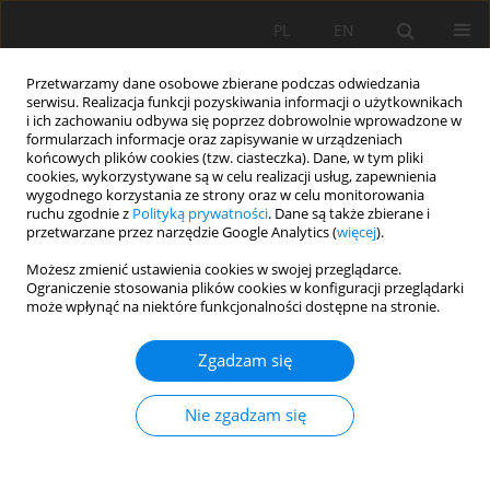
PL
EN
Przetwarzamy dane osobowe zbierane podczas odwiedzania
serwisu. Realizacja funkcji pozyskiwania informacji o użytkownikach
i ich zachowaniu odbywa się poprzez dobrowolnie wprowadzone w
formularzach informacje oraz zapisywanie w urządzeniach
końcowych plików cookies (tzw. ciasteczka). Dane, w tym pliki
cookies, wykorzystywane są w celu realizacji usług, zapewnienia
wygodnego korzystania ze strony oraz w celu monitorowania
ruchu zgodnie z
Polityką prywatności
. Dane są także zbierane i
przetwarzane przez narzędzie Google Analytics (
więcej
).
Słowo kluczowe
Geoportal
Możesz zmienić ustawienia cookies w swojej przeglądarce.
Ograniczenie stosowania plików cookies w konfiguracji przeglądarki
może wpłynąć na niektóre funkcjonalności dostępne na stronie.
PRACA ORYGINALNA
Zgadzam się
Problematyka gromadzenia, przetwarzania i
udostępniania danych geoprzestrzennych
Nie zgadzam się
Agata Wadowska
,
Agnieszka Pęska-Siwik
,
Kamil Maciuk
Acta Sci. Pol. Formatio Circumiectus 2022;21(3-4):5-16
DOI
:
https://doi.org/10.15576/ASP.FC/2022.21.3/4.5