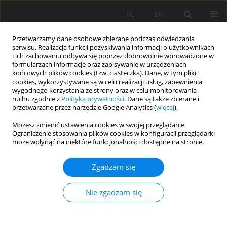
PL
EN
Przetwarzamy dane osobowe zbierane podczas odwiedzania
serwisu. Realizacja funkcji pozyskiwania informacji o użytkownikach
i ich zachowaniu odbywa się poprzez dobrowolnie wprowadzone w
formularzach informacje oraz zapisywanie w urządzeniach
końcowych plików cookies (tzw. ciasteczka). Dane, w tym pliki
cookies, wykorzystywane są w celu realizacji usług, zapewnienia
wygodnego korzystania ze strony oraz w celu monitorowania
ruchu zgodnie z
Polityką prywatności
. Dane są także zbierane i
przetwarzane przez narzędzie Google Analytics (
więcej
).
Słowo kluczowe
NPP
Możesz zmienić ustawienia cookies w swojej przeglądarce.
Ograniczenie stosowania plików cookies w konfiguracji przeglądarki
może wpłynąć na niektóre funkcjonalności dostępne na stronie.
PRACA ORYGINALNA
Zgadzam się
Kharif rice crop acreage and yield estimation
using microwave and optical remote sensing
Nie zgadzam się
time series satellite data: A case study of the
eastern region of Maharashtra
Pritam Meshram
,
Kishan Singh Rawat
,
Gaurav Singh