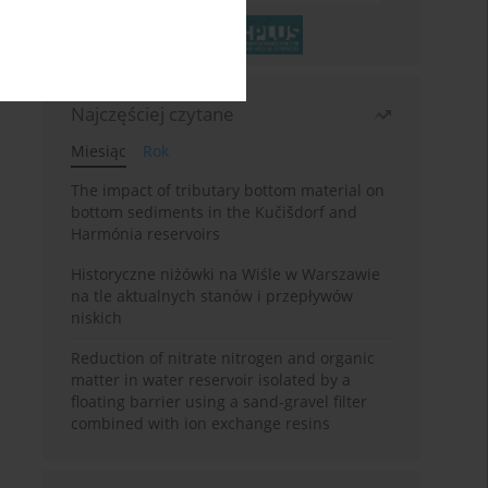
Najczęściej czytane
Miesiąc
Rok
The impact of tributary bottom material on
bottom sediments in the Kučišdorf and
Harmónia reservoirs
Historyczne niżówki na Wiśle w Warszawie
na tle aktualnych stanów i przepływów
niskich
Reduction of nitrate nitrogen and organic
matter in water reservoir isolated by a
floating barrier using a sand-gravel filter
combined with ion exchange resins