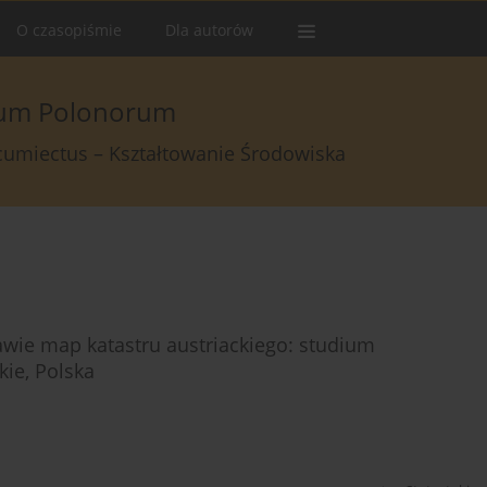
O czasopiśmie
Dla autorów
arum Polonorum
rcumiectus – Kształtowanie Środowiska
wie map katastru austriackiego: studium
ie, Polska