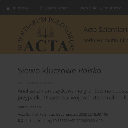
In press
Bieżący numer
Wcześniejsze numery
Acta Scienti
seria Formatio Ci
Słowo kluczowe
Polska
PRACA ORYGINALNA
Analiza zmian użytkowania gruntów na podsta
przypadku Pisarzowa, województwo małopolsk
Maria Pazdan
Acta Sci. Pol. Formatio Circumiectus 2023;22(4):93-106
DOI
:
https://doi.org/10.15576/ASP.FC/2023.22.4.20