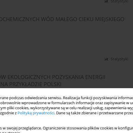
Statystyki
OCHEMICZNYCH WÓD MAŁEGO CIEKU MIEJSKIEGO
Statystyki
W EKOLOGICZNYCH POZYSKANIA ENERGII
NA PRZYKŁADZIE POLSKI
ne podczas odwiedzania serwisu. Realizacja funkcji pozyskiwania informacj
obrowolnie wprowadzone w formularzach informacje oraz zapisywanie w u
 tym pliki cookies, wykorzystywane są w celu realizacji usług, zapewnienia 
 zgodnie z
Polityką prywatności
. Dane są także zbierane i przetwarzane prze
Statystyki
s w swojej przeglądarce. Ograniczenie stosowania plików cookies w konfigur