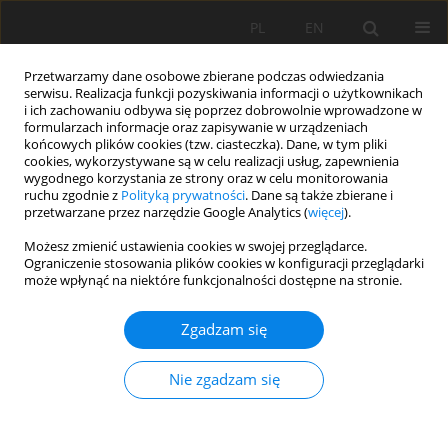
PL
EN
Przetwarzamy dane osobowe zbierane podczas odwiedzania
serwisu. Realizacja funkcji pozyskiwania informacji o użytkownikach
i ich zachowaniu odbywa się poprzez dobrowolnie wprowadzone w
formularzach informacje oraz zapisywanie w urządzeniach
końcowych plików cookies (tzw. ciasteczka). Dane, w tym pliki
cookies, wykorzystywane są w celu realizacji usług, zapewnienia
wygodnego korzystania ze strony oraz w celu monitorowania
ruchu zgodnie z
Polityką prywatności
. Dane są także zbierane i
przetwarzane przez narzędzie Google Analytics (
więcej
).
Słowo kluczowe
azotany
Możesz zmienić ustawienia cookies w swojej przeglądarce.
Ograniczenie stosowania plików cookies w konfiguracji przeglądarki
może wpłynąć na niektóre funkcjonalności dostępne na stronie.
REŻIM HYDROLOGICZNO-CHEMICZNY WÓD W
ZLEWNIACH BYSTREJ I SUCHEJ WODY
Zgadzam się
(TATRZAŃSKI PARK NARODOWY)
Monika Sajdak
,
Joanna P. Siwek
,
Anna Bojarczuk
,
Mirosław Żelazny
Nie zgadzam się
Acta Sci. Pol. Formatio Circumiectus 2018;17(3):161-173
DOI
:
https://doi.org/10.15576/ASP.FC/2018.17.3.161
Statystyki