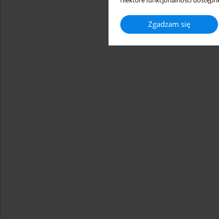
niektóre funkcjonalności dostępne
Zgadzam się