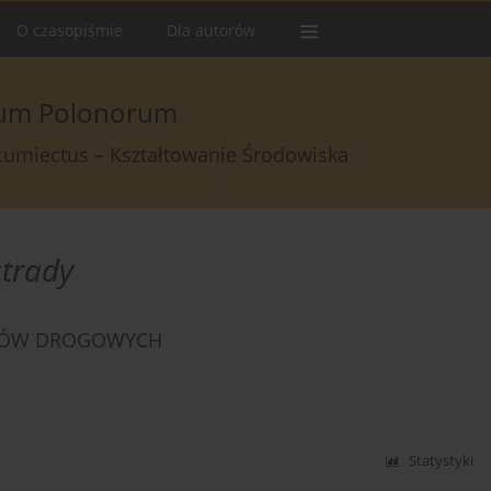
O czasopiśmie
Dla autorów
arum Polonorum
rcumiectus – Kształtowanie Środowiska
trady
YPÓW DROGOWYCH
Statystyki