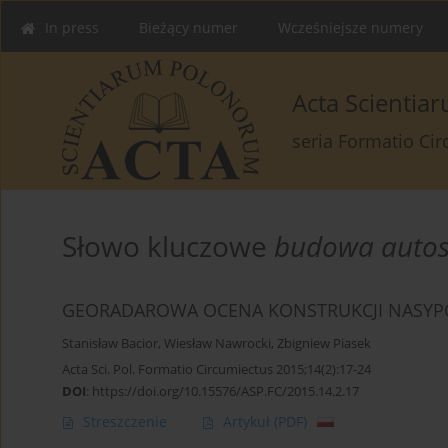
In press
Bieżący numer
Wcześniejsze numery
Acta Scienti
seria Formatio Ci
Słowo kluczowe
budowa autos
GEORADAROWA OCENA KONSTRUKCJI NAS
Stanisław Bacior
,
Wiesław Nawrocki
,
Zbigniew Piasek
Acta Sci. Pol. Formatio Circumiectus 2015;14(2):17-24
DOI
:
https://doi.org/10.15576/ASP.FC/2015.14.2.17
Streszczenie
Artykuł
(PDF)