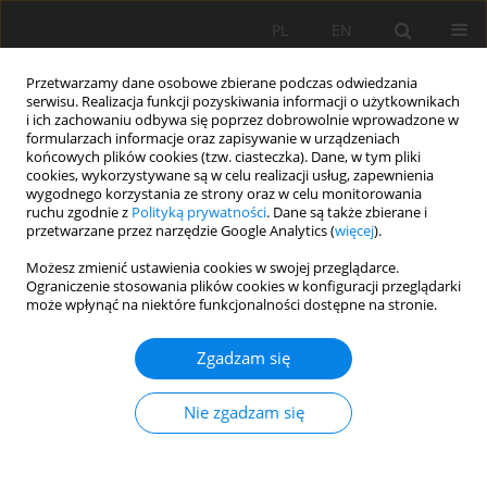
PL
EN
Przetwarzamy dane osobowe zbierane podczas odwiedzania
serwisu. Realizacja funkcji pozyskiwania informacji o użytkownikach
i ich zachowaniu odbywa się poprzez dobrowolnie wprowadzone w
formularzach informacje oraz zapisywanie w urządzeniach
końcowych plików cookies (tzw. ciasteczka). Dane, w tym pliki
cookies, wykorzystywane są w celu realizacji usług, zapewnienia
wygodnego korzystania ze strony oraz w celu monitorowania
ruchu zgodnie z
Polityką prywatności
. Dane są także zbierane i
przetwarzane przez narzędzie Google Analytics (
więcej
).
Słowo kluczowe
dachy zielone
Możesz zmienić ustawienia cookies w swojej przeglądarce.
Ograniczenie stosowania plików cookies w konfiguracji przeglądarki
może wpłynąć na niektóre funkcjonalności dostępne na stronie.
OCENA PRZYDATNOŚCI WSKAŹNIKA OPADÓW
UPRZEDNICH DO OPISU UWILGOTNIENIA
Zgadzam się
PODŁOŻY NA ZIELONYCH DACHACH TYPU
EKSTENSYWNEGO
Nie zgadzam się
Anna Baryła
,
Agnieszka Karczmarczyk
,
Agnieszka Bus
,
Paweł
Kożuchowski
Acta Sci. Pol. Formatio Circumiectus 2017;16(4):23-34