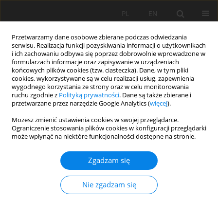
PL
EN
Przetwarzamy dane osobowe zbierane podczas odwiedzania
serwisu. Realizacja funkcji pozyskiwania informacji o użytkownikach
i ich zachowaniu odbywa się poprzez dobrowolnie wprowadzone w
formularzach informacje oraz zapisywanie w urządzeniach
końcowych plików cookies (tzw. ciasteczka). Dane, w tym pliki
cookies, wykorzystywane są w celu realizacji usług, zapewnienia
wygodnego korzystania ze strony oraz w celu monitorowania
ruchu zgodnie z
Polityką prywatności
. Dane są także zbierane i
przetwarzane przez narzędzie Google Analytics (
więcej
).
Słowo kluczowe
dziedzictwo
Możesz zmienić ustawienia cookies w swojej przeglądarce.
Ograniczenie stosowania plików cookies w konfiguracji przeglądarki
kulturowe
może wpłynąć na niektóre funkcjonalności dostępne na stronie.
Zgadzam się
PRACA ORYGINALNA
Identification and delimitation of areas in need of
Nie zgadzam się
nature-based solutions. An approach based on
the quality of space in the context of cultural
heritage in Krakow