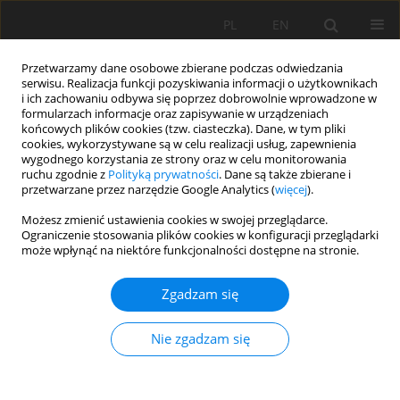
PL
EN
Przetwarzamy dane osobowe zbierane podczas odwiedzania
serwisu. Realizacja funkcji pozyskiwania informacji o użytkownikach
i ich zachowaniu odbywa się poprzez dobrowolnie wprowadzone w
formularzach informacje oraz zapisywanie w urządzeniach
końcowych plików cookies (tzw. ciasteczka). Dane, w tym pliki
cookies, wykorzystywane są w celu realizacji usług, zapewnienia
wygodnego korzystania ze strony oraz w celu monitorowania
ruchu zgodnie z
Polityką prywatności
. Dane są także zbierane i
przetwarzane przez narzędzie Google Analytics (
więcej
).
Słowo kluczowe
formy korytowe
Możesz zmienić ustawienia cookies w swojej przeglądarce.
Ograniczenie stosowania plików cookies w konfiguracji przeglądarki
może wpłynąć na niektóre funkcjonalności dostępne na stronie.
PRACA ORYGINALNA
Zgadzam się
Wykorzystanie zdjęć Sentinel-2 do detekcji wysp
rzecznych na Dolnej Wiśle
Nie zgadzam się
Klaudia Oktawia Kryniecka
,
Artur Magnuszewski
Acta Sci. Pol. Formatio Circumiectus 2020;19(2):23-33
DOI
:
https://doi.org/10.15576/ASP.FC/2020.19.2.23