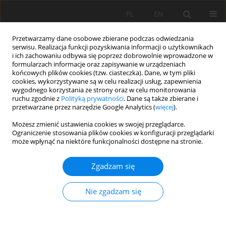
PL
EN
Przetwarzamy dane osobowe zbierane podczas odwiedzania
serwisu. Realizacja funkcji pozyskiwania informacji o użytkownikach
i ich zachowaniu odbywa się poprzez dobrowolnie wprowadzone w
formularzach informacje oraz zapisywanie w urządzeniach
końcowych plików cookies (tzw. ciasteczka). Dane, w tym pliki
cookies, wykorzystywane są w celu realizacji usług, zapewnienia
wygodnego korzystania ze strony oraz w celu monitorowania
ruchu zgodnie z
Polityką prywatności
. Dane są także zbierane i
przetwarzane przez narzędzie Google Analytics (
więcej
).
Słowo kluczowe
funkcje
Możesz zmienić ustawienia cookies w swojej przeglądarce.
Ograniczenie stosowania plików cookies w konfiguracji przeglądarki
turystyczne
może wpłynąć na niektóre funkcjonalności dostępne na stronie.
Zgadzam się
PRZESTRZENNE ZRÓŻNICOWANIE FUNKCJI
TURYSTYCZNYCH WOJEWÓDZTWA
Nie zgadzam się
MAŁOPOLSKIEGO Z ZASTOSOWANIEM
TAKSONOMII WROCŁAWSKIEJ