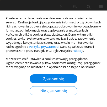
PL
EN
Przetwarzamy dane osobowe zbierane podczas odwiedzania
serwisu. Realizacja funkcji pozyskiwania informacji o użytkownikach
i ich zachowaniu odbywa się poprzez dobrowolnie wprowadzone w
formularzach informacje oraz zapisywanie w urządzeniach
końcowych plików cookies (tzw. ciasteczka). Dane, w tym pliki
cookies, wykorzystywane są w celu realizacji usług, zapewnienia
wygodnego korzystania ze strony oraz w celu monitorowania
ruchu zgodnie z
Polityką prywatności
. Dane są także zbierane i
przetwarzane przez narzędzie Google Analytics (
więcej
).
Słowo kluczowe
harmonizacja
Możesz zmienić ustawienia cookies w swojej przeglądarce.
Ograniczenie stosowania plików cookies w konfiguracji przeglądarki
polityki środowiskowej i
może wpłynąć na niektóre funkcjonalności dostępne na stronie.
gospodarczej
Zgadzam się
PRACA PRZEGLĄDOWA
Nie zgadzam się
Zielone budownictwo jako sposób na
ekologizację gospodarki i zrównoważony rozwój
Ukrainy