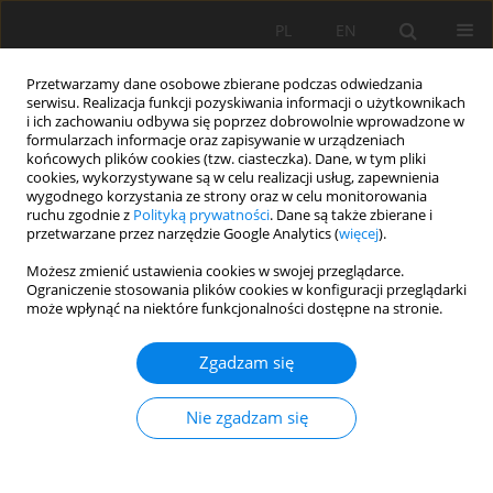
PL
EN
Przetwarzamy dane osobowe zbierane podczas odwiedzania
serwisu. Realizacja funkcji pozyskiwania informacji o użytkownikach
i ich zachowaniu odbywa się poprzez dobrowolnie wprowadzone w
formularzach informacje oraz zapisywanie w urządzeniach
końcowych plików cookies (tzw. ciasteczka). Dane, w tym pliki
cookies, wykorzystywane są w celu realizacji usług, zapewnienia
wygodnego korzystania ze strony oraz w celu monitorowania
ruchu zgodnie z
Polityką prywatności
. Dane są także zbierane i
przetwarzane przez narzędzie Google Analytics (
więcej
).
Słowo kluczowe
infrastruktura
Możesz zmienić ustawienia cookies w swojej przeglądarce.
Ograniczenie stosowania plików cookies w konfiguracji przeglądarki
techniczna
może wpłynąć na niektóre funkcjonalności dostępne na stronie.
Zgadzam się
ROZWÓJ INFRASTRUKTURY WODOCIĄGOWEJ I
KANALIZACYJNEJ W SUBREGIONIE KROŚNIEŃSKIM
Nie zgadzam się
OD 2003 DO 2013 ROKU
Marek Ryczek
,
Piotr Petryk
,
Agnieszka Petryk