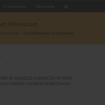
O czasopiśmie
Dla autorów
arum Polonorum
rcumiectus – Kształtowanie Środowiska
y
ONÓW W SKŁADZIE CHEMICZNYM WÓD
YCH PROFILI HYDROCHEMICZNYCH