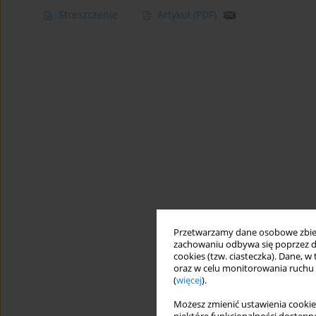
Streszczenie
Artykuł
(PDF)
Przetwarzamy dane osobowe zbiera
zachowaniu odbywa się poprzez d
cookies (tzw. ciasteczka). Dane, w
oraz w celu monitorowania ruchu
(
więcej
).
Możesz zmienić ustawienia cookie