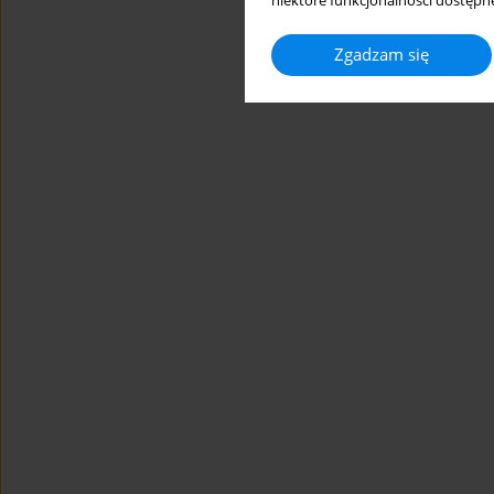
niektóre funkcjonalności dostępne
Zgadzam się