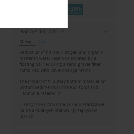
Najczęściej czytane
Miesiąc
Rok
Reduction of nitrate nitrogen and organic
matter in water reservoir isolated by a
floating barrier using a sand-gravel filter
combined with ion exchange resins
The impact of tributary bottom material on
bottom sediments in the Kučišdorf and
Harmónia reservoirs
Historyczne niżówki na Wiśle w Warszawie
na tle aktualnych stanów i przepływów
niskich