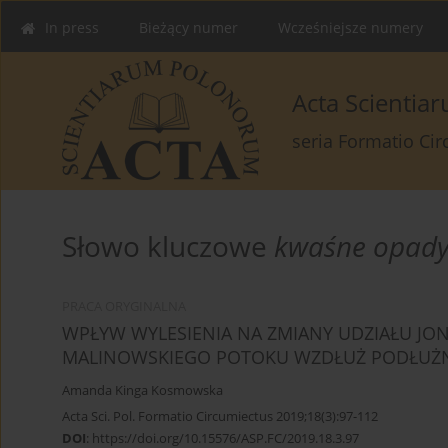
In press
Bieżący numer
Wcześniejsze numery
Acta Scienti
seria Formatio Ci
Słowo kluczowe
kwaśne opad
PRACA ORYGINALNA
WPŁYW WYLESIENIA NA ZMIANY UDZIAŁU J
MALINOWSKIEGO POTOKU WZDŁUŻ PODŁUŻN
Amanda Kinga Kosmowska
Acta Sci. Pol. Formatio Circumiectus 2019;18(3):97-112
DOI
:
https://doi.org/10.15576/ASP.FC/2019.18.3.97