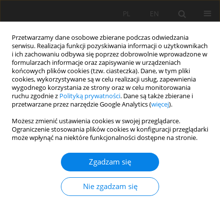
PL
EN
Przetwarzamy dane osobowe zbierane podczas odwiedzania
serwisu. Realizacja funkcji pozyskiwania informacji o użytkownikach
i ich zachowaniu odbywa się poprzez dobrowolnie wprowadzone w
formularzach informacje oraz zapisywanie w urządzeniach
końcowych plików cookies (tzw. ciasteczka). Dane, w tym pliki
cookies, wykorzystywane są w celu realizacji usług, zapewnienia
wygodnego korzystania ze strony oraz w celu monitorowania
ruchu zgodnie z
Polityką prywatności
. Dane są także zbierane i
przetwarzane przez narzędzie Google Analytics (
więcej
).
Słowo kluczowe
melioracje
Możesz zmienić ustawienia cookies w swojej przeglądarce.
Ograniczenie stosowania plików cookies w konfiguracji przeglądarki
użytków rolnych
może wpłynąć na niektóre funkcjonalności dostępne na stronie.
Zgadzam się
PRZYCZYNY NADMIERNEGO UWILGOTNIENIA
GLEB W PRUSACH KOŁO KRAKOWA
Nie zgadzam się
Andrzej Bogdał
,
Tomasz Kowalik
,
Łukasz Borek
,
Krzysztof Ostrowski
Acta Sci. Pol. Formatio Circumiectus 2016;15(3):3-19