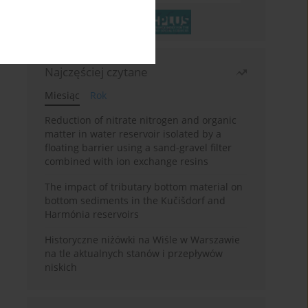
Najczęściej czytane
Miesiąc
Rok
Reduction of nitrate nitrogen and organic
matter in water reservoir isolated by a
floating barrier using a sand-gravel filter
combined with ion exchange resins
The impact of tributary bottom material on
bottom sediments in the Kučišdorf and
Harmónia reservoirs
Historyczne niżówki na Wiśle w Warszawie
na tle aktualnych stanów i przepływów
niskich