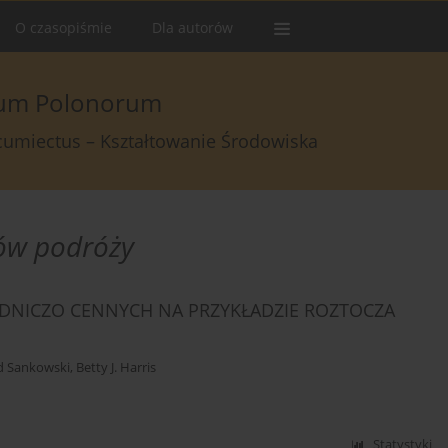
O czasopiśmie
Dla autorów
arum Polonorum
rcumiectus – Kształtowanie Środowiska
ów podróży
NICZO CENNYCH NA PRZYKŁADZIE ROZTOCZA
d Sankowski
,
Betty J. Harris
Statystyki