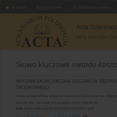
In press
Bieżący numer
Wcześniejsze numery
Acta Scienti
seria Formatio Ci
Słowo kluczowe
metoda koszt
WYCENA EKONOMICZNA OBSZARÓW PRZYROD
ŚRODKOWEGO
Grażyna Gawrońska
,
Krzysztof Gawroński
,
Dorota Dymek
,
Edwar
Acta Sci. Pol. Formatio Circumiectus 2018;17(4):45-58
DOI
:
https://doi.org/10.15576/ASP.FC/2018.17.4.45
Streszczenie
Artykuł
(PDF)