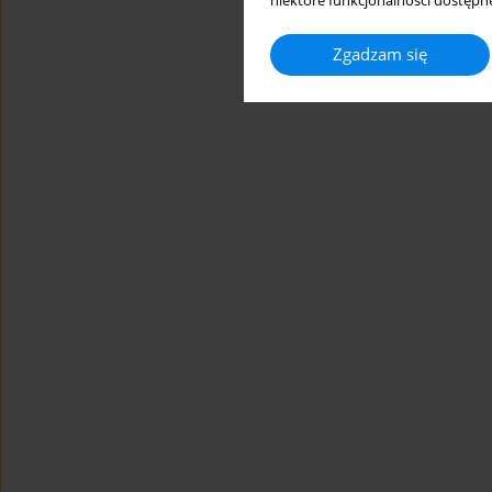
niektóre funkcjonalności dostępne
Zgadzam się