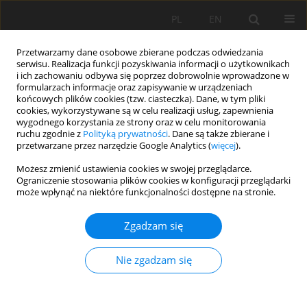
PL
EN
Przetwarzamy dane osobowe zbierane podczas odwiedzania
serwisu. Realizacja funkcji pozyskiwania informacji o użytkownikach
i ich zachowaniu odbywa się poprzez dobrowolnie wprowadzone w
formularzach informacje oraz zapisywanie w urządzeniach
końcowych plików cookies (tzw. ciasteczka). Dane, w tym pliki
cookies, wykorzystywane są w celu realizacji usług, zapewnienia
wygodnego korzystania ze strony oraz w celu monitorowania
ruchu zgodnie z
Polityką prywatności
. Dane są także zbierane i
przetwarzane przez narzędzie Google Analytics (
więcej
).
Słowo kluczowe
odpływy
Możesz zmienić ustawienia cookies w swojej przeglądarce.
Ograniczenie stosowania plików cookies w konfiguracji przeglądarki
charakterystyczne
może wpłynąć na niektóre funkcjonalności dostępne na stronie.
Zgadzam się
PRZESTRZENNA ZMIENNOŚĆ PRZEPŁYWÓW
NIŻÓWKOWYCH W ZLEWNI GÓRNEJ WARTY
Nie zgadzam się
Malwina Kozek
Acta Sci. Pol. Formatio Circumiectus 2018;17(3):67-76