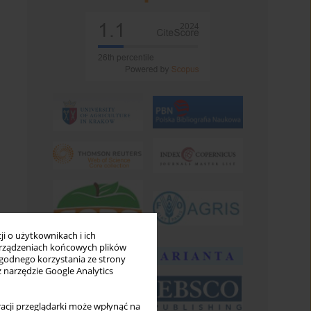
i o użytkownikach i ich
rządzeniach końcowych plików
wygodnego korzystania ze strony
z narzędzie Google Analytics
acji przeglądarki może wpłynąć na