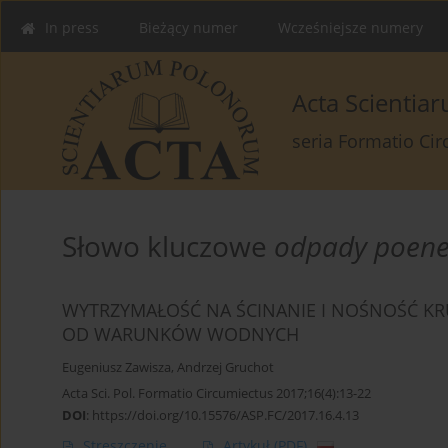
In press
Bieżący numer
Wcześniejsze numery
Acta Scienti
seria Formatio Ci
Słowo kluczowe
odpady poene
WYTRZYMAŁOŚĆ NA ŚCINANIE I NOŚNOŚĆ KR
OD WARUNKÓW WODNYCH
Eugeniusz Zawisza
,
Andrzej Gruchot
Acta Sci. Pol. Formatio Circumiectus 2017;16(4):13-22
DOI
:
https://doi.org/10.15576/ASP.FC/2017.16.4.13
Streszczenie
Artykuł
(PDF)