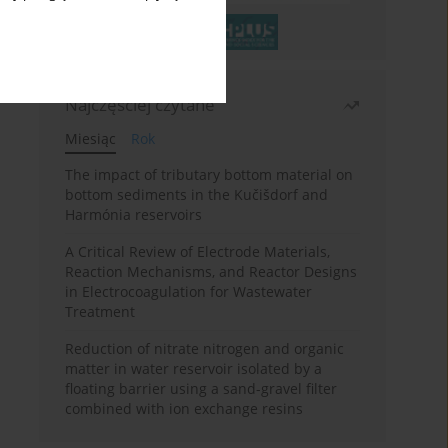
Najczęściej czytane
Miesiąc
Rok
The impact of tributary bottom material on
bottom sediments in the Kučišdorf and
Harmónia reservoirs
A Critical Review of Electrode Materials,
Reaction Mechanisms, and Reactor Designs
in Electrocoagulation for Wastewater
Treatment
Reduction of nitrate nitrogen and organic
matter in water reservoir isolated by a
floating barrier using a sand-gravel filter
combined with ion exchange resins