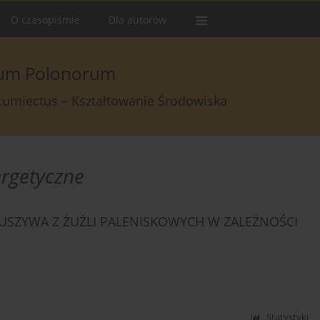
O czasopiśmie
Dla autorów
arum Polonorum
rcumiectus – Kształtowanie Środowiska
rgetyczne
USZYWA Z ŻUŻLI PALENISKOWYCH W ZALEŻNOŚCI
Statystyki