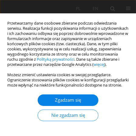
PL
EN
Przetwarzamy dane osobowe zbierane podczas odwiedzania
serwisu. Realizacja funkcji pozyskiwania informacji o użytkownikach
i ich zachowaniu odbywa się poprzez dobrowolnie wprowadzone w
formularzach informacje oraz zapisywanie w urządzeniach
końcowych plików cookies (tzw. ciasteczka). Dane, w tym pliki
cookies, wykorzystywane są w celu realizacji usług, zapewnienia
wygodnego korzystania ze strony oraz w celu monitorowania
ruchu zgodnie z
Polityką prywatności
. Dane są także zbierane i
przetwarzane przez narzędzie Google Analytics (
więcej
).
Słowo kluczowe
osiadanie
Możesz zmienić ustawienia cookies w swojej przeglądarce.
Ograniczenie stosowania plików cookies w konfiguracji przeglądarki
może wpłynąć na niektóre funkcjonalności dostępne na stronie.
WPŁYW PROCESÓW OSIADANIA I ZANIKANIA
Zgadzam się
GLEB ORGANICZNYCH MURSZOWYCH NA
PROFILE PODŁUŻNE ROWÓW ODWADNIAJĄCO-
Nie zgadzam się
NAWADNIAJĄCYCH
R. Oleszczuk
,
M. Gąsowska
,
G. Guz
,
J. Urbański
,
E. Hewelke
Acta Sci. Pol. Formatio Circumiectus 2017;16(3):3-13