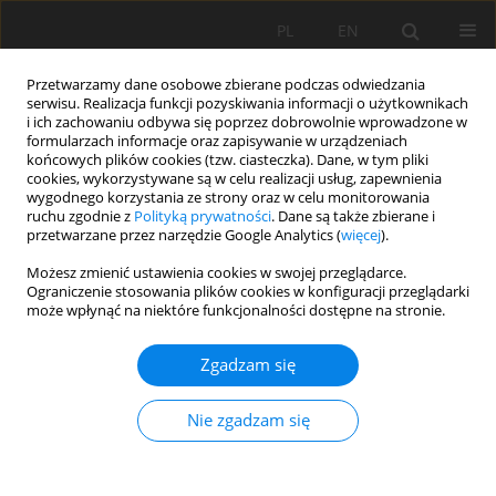
PL
EN
Przetwarzamy dane osobowe zbierane podczas odwiedzania
serwisu. Realizacja funkcji pozyskiwania informacji o użytkownikach
i ich zachowaniu odbywa się poprzez dobrowolnie wprowadzone w
formularzach informacje oraz zapisywanie w urządzeniach
końcowych plików cookies (tzw. ciasteczka). Dane, w tym pliki
cookies, wykorzystywane są w celu realizacji usług, zapewnienia
wygodnego korzystania ze strony oraz w celu monitorowania
ruchu zgodnie z
Polityką prywatności
. Dane są także zbierane i
przetwarzane przez narzędzie Google Analytics (
więcej
).
Słowo kluczowe
parki wiejskie
Możesz zmienić ustawienia cookies w swojej przeglądarce.
Ograniczenie stosowania plików cookies w konfiguracji przeglądarki
może wpłynąć na niektóre funkcjonalności dostępne na stronie.
OCENA STRUKTURY EKOLOGICZNEJ WYBRANYCH
Zgadzam się
GMIN WIEJSKICH KOTLINY SANDOMIERSKIEJ W
CELU OKREŚLENIA RANGI PARKÓW W
Nie zgadzam się
KRAJOBRAZIE ROLNICZYM
Beata Fornal-Pieniak
,
Damian Łowicki
Acta Sci. Pol. Formatio Circumiectus 2015;14(3):3-8