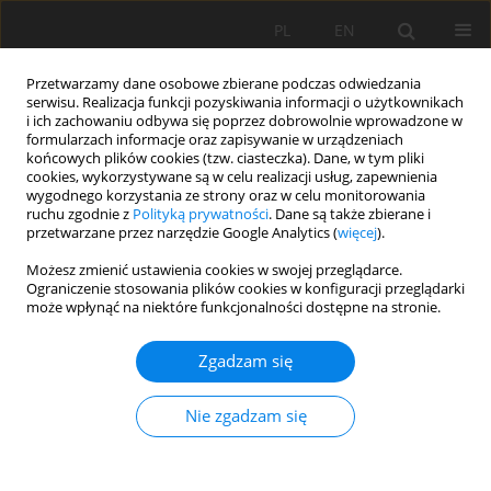
PL
EN
Przetwarzamy dane osobowe zbierane podczas odwiedzania
serwisu. Realizacja funkcji pozyskiwania informacji o użytkownikach
i ich zachowaniu odbywa się poprzez dobrowolnie wprowadzone w
formularzach informacje oraz zapisywanie w urządzeniach
końcowych plików cookies (tzw. ciasteczka). Dane, w tym pliki
cookies, wykorzystywane są w celu realizacji usług, zapewnienia
wygodnego korzystania ze strony oraz w celu monitorowania
ruchu zgodnie z
Polityką prywatności
. Dane są także zbierane i
przetwarzane przez narzędzie Google Analytics (
więcej
).
Słowo kluczowe
podatek
Możesz zmienić ustawienia cookies w swojej przeglądarce.
Ograniczenie stosowania plików cookies w konfiguracji przeglądarki
katastralny
może wpłynąć na niektóre funkcjonalności dostępne na stronie.
Zgadzam się
KONCEPCJA MODELOWANIA STAWEK PODATKU
KATASTRALNEGO NA PRZYKŁADZIE
Nie zgadzam się
NIERUCHOMOŚCI LOKALOWYCH O FUNKCJACH
MIESZKALNYCH W POLSCE