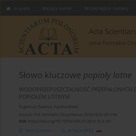
In press
Bieżący numer
Wcześniejsze numery
Acta Scienti
seria Formatio Ci
Słowo kluczowe
popioły lotne
WODOPRZEPUSZCZALNOŚĆ PRZEPALONYCH 
POPIOŁEM LOTNYM
Eugeniusz Zawisza
,
Paulina Malec
Acta Sci. Pol. Formatio Circumiectus 2016;15(3):187-194
DOI
:
https://doi.org/10.15576/ASP.FC/2016.15.3.187
Streszczenie
Artykuł
(PDF)