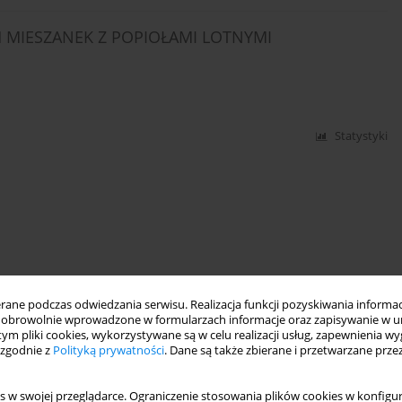
 MIESZANEK Z POPIOŁAMI LOTNYMI
Statystyki
ne podczas odwiedzania serwisu. Realizacja funkcji pozyskiwania informacj
obrowolnie wprowadzone w formularzach informacje oraz zapisywanie w u
 tym pliki cookies, wykorzystywane są w celu realizacji usług, zapewnienia 
 zgodnie z
Polityką prywatności
. Dane są także zbierane i przetwarzane prze
s w swojej przeglądarce. Ograniczenie stosowania plików cookies w konfigur