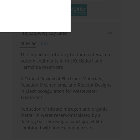
Najczęściej czytane
Miesiąc
Rok
The impact of tributary bottom material on
bottom sediments in the Kučišdorf and
Harmónia reservoirs
A Critical Review of Electrode Materials,
Reaction Mechanisms, and Reactor Designs
in Electrocoagulation for Wastewater
Treatment
Reduction of nitrate nitrogen and organic
matter in water reservoir isolated by a
floating barrier using a sand-gravel filter
combined with ion exchange resins