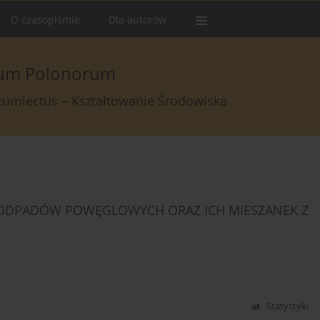
O czasopiśmie
Dla autorów
arum Polonorum
rcumiectus – Kształtowanie Środowiska
ODPADÓW POWĘGLOWYCH ORAZ ICH MIESZANEK Z
Statystyki