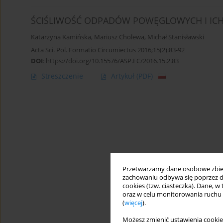
ŚCIŚLIWOŚĆ ODPADÓW POWĘGLOWYCH I ICH
Katarzyna Kamińska
,
Mariusz Cholewa
,
Michał Stanisławski
Acta Sci. Pol. Formatio Circumiectus 2016;15(2):83-92
DOI
:
https://doi.org/10.15576/ASP.FC/2016.15.2.83
Streszczenie
Artykuł
(PDF)
Przetwarzamy dane osobowe zbiera
zachowaniu odbywa się poprzez d
cookies (tzw. ciasteczka). Dane, w
oraz w celu monitorowania ruchu
(
więcej
).
Możesz zmienić ustawienia cookie