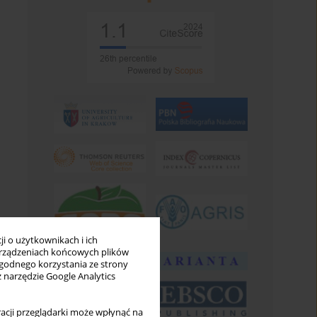
i o użytkownikach i ich
rządzeniach końcowych plików
wygodnego korzystania ze strony
z narzędzie Google Analytics
acji przeglądarki może wpłynąć na