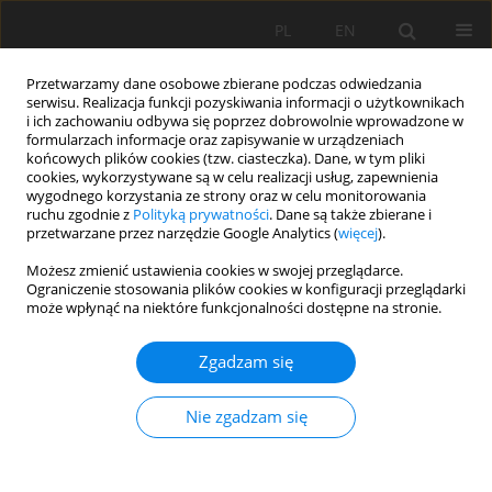
PL
EN
Przetwarzamy dane osobowe zbierane podczas odwiedzania
serwisu. Realizacja funkcji pozyskiwania informacji o użytkownikach
i ich zachowaniu odbywa się poprzez dobrowolnie wprowadzone w
formularzach informacje oraz zapisywanie w urządzeniach
końcowych plików cookies (tzw. ciasteczka). Dane, w tym pliki
cookies, wykorzystywane są w celu realizacji usług, zapewnienia
wygodnego korzystania ze strony oraz w celu monitorowania
ruchu zgodnie z
Polityką prywatności
. Dane są także zbierane i
przetwarzane przez narzędzie Google Analytics (
więcej
).
Słowo kluczowe
produkcja
Możesz zmienić ustawienia cookies w swojej przeglądarce.
Ograniczenie stosowania plików cookies w konfiguracji przeglądarki
energii elektrycznej
może wpłynąć na niektóre funkcjonalności dostępne na stronie.
Zgadzam się
ŚWINNA PORĘBA – DŁUGO OCZEKIWANY
ZBIORNIK WODNY
Nie zgadzam się
Krzysztof Maślanka
,
Ryszard Kostuch
Acta Sci. Pol. Formatio Circumiectus 2015;14(1):161-168