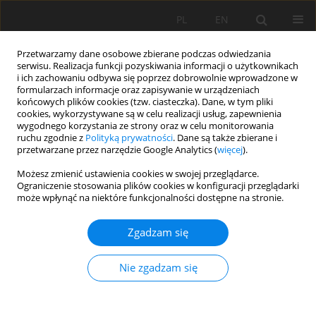
PL
EN
Przetwarzamy dane osobowe zbierane podczas odwiedzania
serwisu. Realizacja funkcji pozyskiwania informacji o użytkownikach
i ich zachowaniu odbywa się poprzez dobrowolnie wprowadzone w
formularzach informacje oraz zapisywanie w urządzeniach
końcowych plików cookies (tzw. ciasteczka). Dane, w tym pliki
cookies, wykorzystywane są w celu realizacji usług, zapewnienia
wygodnego korzystania ze strony oraz w celu monitorowania
ruchu zgodnie z
Polityką prywatności
. Dane są także zbierane i
przetwarzane przez narzędzie Google Analytics (
więcej
).
Słowo kluczowe
przepławka
Możesz zmienić ustawienia cookies w swojej przeglądarce.
Ograniczenie stosowania plików cookies w konfiguracji przeglądarki
może wpłynąć na niektóre funkcjonalności dostępne na stronie.
ROZKŁAD PRĘDKOŚCI ORAZ NAPRĘŻEŃ
Zgadzam się
STYCZNYCH W KOMORACH PRZEPŁAWKI TYPU
WIELKO-KOMOROWEGO
Nie zgadzam się
Artur Radecki-Pawlik
,
Karol Plesiński
,
Bartosz Radecki-Pawlik
Acta Sci. Pol. Formatio Circumiectus 2017;16(1):149-159
DOI
:
https://doi.org/10.15576/ASP.FC/2017.16.1.149