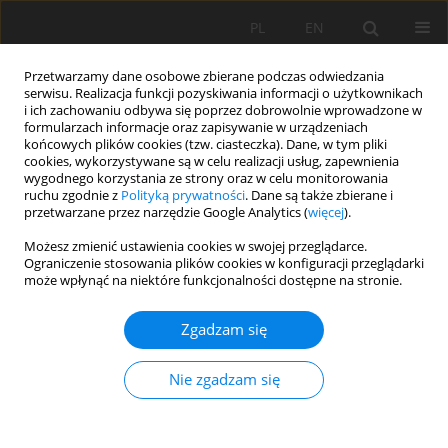
PL
EN
Przetwarzamy dane osobowe zbierane podczas odwiedzania
serwisu. Realizacja funkcji pozyskiwania informacji o użytkownikach
i ich zachowaniu odbywa się poprzez dobrowolnie wprowadzone w
formularzach informacje oraz zapisywanie w urządzeniach
końcowych plików cookies (tzw. ciasteczka). Dane, w tym pliki
cookies, wykorzystywane są w celu realizacji usług, zapewnienia
wygodnego korzystania ze strony oraz w celu monitorowania
ruchu zgodnie z
Polityką prywatności
. Dane są także zbierane i
przetwarzane przez narzędzie Google Analytics (
więcej
).
Słowo kluczowe
przepływ
Możesz zmienić ustawienia cookies w swojej przeglądarce.
Ograniczenie stosowania plików cookies w konfiguracji przeglądarki
brzegowy
może wpłynąć na niektóre funkcjonalności dostępne na stronie.
WARTOŚCI PRZEPŁYWU BRZEGOWEGO W
Zgadzam się
PRZEKROJACH STACJI POMIAROWYCH RZEKI RABY
– POLSKIE KARPATY
Nie zgadzam się
Tom Combal
,
Artur Radecki-Pawlik
,
Wiktoria Czech
,
Karol Plesiński
Acta Sci. Pol. Formatio Circumiectus 2017;16(1):43-51