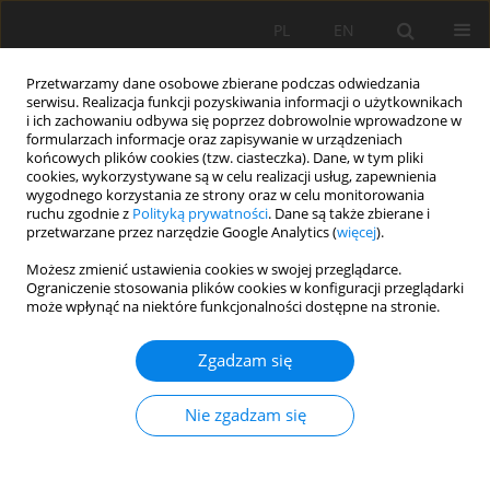
PL
EN
Przetwarzamy dane osobowe zbierane podczas odwiedzania
serwisu. Realizacja funkcji pozyskiwania informacji o użytkownikach
i ich zachowaniu odbywa się poprzez dobrowolnie wprowadzone w
formularzach informacje oraz zapisywanie w urządzeniach
końcowych plików cookies (tzw. ciasteczka). Dane, w tym pliki
cookies, wykorzystywane są w celu realizacji usług, zapewnienia
wygodnego korzystania ze strony oraz w celu monitorowania
ruchu zgodnie z
Polityką prywatności
. Dane są także zbierane i
przetwarzane przez narzędzie Google Analytics (
więcej
).
Słowo kluczowe
przepływ
Możesz zmienić ustawienia cookies w swojej przeglądarce.
Ograniczenie stosowania plików cookies w konfiguracji przeglądarki
kulminacyjny
może wpłynąć na niektóre funkcjonalności dostępne na stronie.
Zgadzam się
PRACA ORYGINALNA
Modelowanie serii czasowych przepływów w
Nie zgadzam się
krótkoterminowej prognozie hydrologicznej
Tomasz Jarosław Siuta