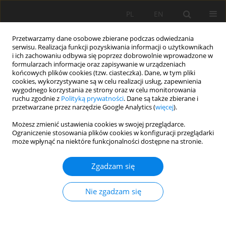
PL
EN
Przetwarzamy dane osobowe zbierane podczas odwiedzania
serwisu. Realizacja funkcji pozyskiwania informacji o użytkownikach
i ich zachowaniu odbywa się poprzez dobrowolnie wprowadzone w
formularzach informacje oraz zapisywanie w urządzeniach
końcowych plików cookies (tzw. ciasteczka). Dane, w tym pliki
cookies, wykorzystywane są w celu realizacji usług, zapewnienia
wygodnego korzystania ze strony oraz w celu monitorowania
ruchu zgodnie z
Polityką prywatności
. Dane są także zbierane i
przetwarzane przez narzędzie Google Analytics (
więcej
).
Słowo kluczowe
Możesz zmienić ustawienia cookies w swojej przeglądarce.
Ograniczenie stosowania plików cookies w konfiguracji przeglądarki
przepuszczalność
może wpłynąć na niektóre funkcjonalności dostępne na stronie.
Zgadzam się
PRZYCZYNY NADMIERNEGO UWILGOTNIENIA
GLEB W PRUSACH KOŁO KRAKOWA
Nie zgadzam się
Andrzej Bogdał
,
Tomasz Kowalik
,
Łukasz Borek
,
Krzysztof Ostrowski
Acta Sci. Pol. Formatio Circumiectus 2016;15(3):3-19