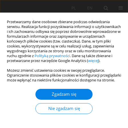
PL
EN
Przetwarzamy dane osobowe zbierane podczas odwiedzania
serwisu. Realizacja funkcji pozyskiwania informacji o użytkownikach
i ich zachowaniu odbywa się poprzez dobrowolnie wprowadzone w
formularzach informacje oraz zapisywanie w urządzeniach
końcowych plików cookies (tzw. ciasteczka). Dane, w tym pliki
cookies, wykorzystywane są w celu realizacji usług, zapewnienia
wygodnego korzystania ze strony oraz w celu monitorowania
ruchu zgodnie z
Polityką prywatności
. Dane są także zbierane i
przetwarzane przez narzędzie Google Analytics (
więcej
).
Słowo kluczowe
retencja wody
Możesz zmienić ustawienia cookies w swojej przeglądarce.
Ograniczenie stosowania plików cookies w konfiguracji przeglądarki
glebowej
może wpłynąć na niektóre funkcjonalności dostępne na stronie.
Zgadzam się
PRACA ORYGINALNA
Model opad-odpływ przy wykorzystaniu
Nie zgadzam się
oprogramowania hydrologicznego SWAT+ w
karpackiej zlewni fliszowej
Wiktor Halecki
,
Dawid Bedla