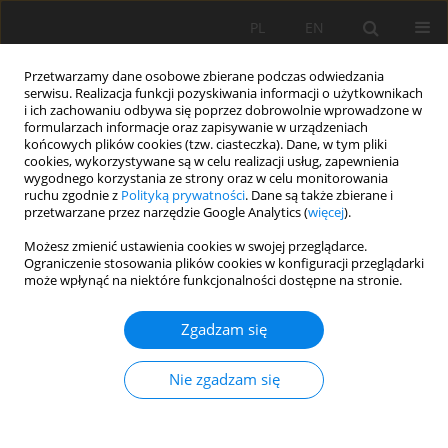
PL
EN
Przetwarzamy dane osobowe zbierane podczas odwiedzania
serwisu. Realizacja funkcji pozyskiwania informacji o użytkownikach
i ich zachowaniu odbywa się poprzez dobrowolnie wprowadzone w
formularzach informacje oraz zapisywanie w urządzeniach
końcowych plików cookies (tzw. ciasteczka). Dane, w tym pliki
cookies, wykorzystywane są w celu realizacji usług, zapewnienia
wygodnego korzystania ze strony oraz w celu monitorowania
ruchu zgodnie z
Polityką prywatności
. Dane są także zbierane i
przetwarzane przez narzędzie Google Analytics (
więcej
).
Słowo kluczowe
rolnicze
Możesz zmienić ustawienia cookies w swojej przeglądarce.
Ograniczenie stosowania plików cookies w konfiguracji przeglądarki
zanieczyszczenia obszarowe
może wpłynąć na niektóre funkcjonalności dostępne na stronie.
Zgadzam się
WPŁYW DZIAŁALNOŚCI ROLNICZEJ NA JAKOŚĆ
WODY POTOKU FLISZOWEGO JASIENIANKA
Nie zgadzam się
Agnieszka Policht-Latawiec
,
Wioletta Żarnowiec
Acta Sci. Pol. Formatio Circumiectus 2017;16(3):57-71