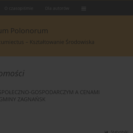
O czasopiśmie
Dla autorów
arum Polonorum
rcumiectus – Kształtowanie Środowiska
homości
 SPOŁECZNO-GOSPODARCZYM A CENAMI
GMINY ZAGNAŃSK
Statystyki