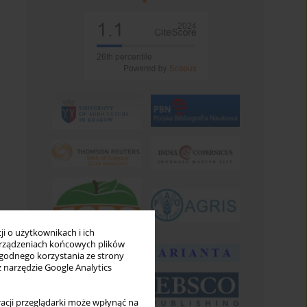
i o użytkownikach i ich
rządzeniach końcowych plików
wygodnego korzystania ze strony
z narzędzie Google Analytics
acji przeglądarki może wpłynąć na