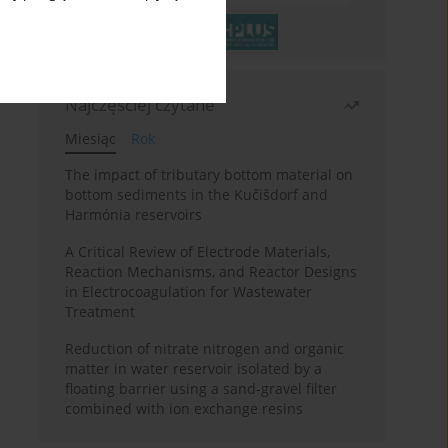
Najczęściej czytane
Miesiąc
Rok
The impact of tributary bottom material on
bottom sediments in the Kučišdorf and
Harmónia reservoirs
A Critical Review of Electrode Materials,
Reaction Mechanisms, and Reactor Designs
in Electrocoagulation for Wastewater
Treatment
Reduction of nitrate nitrogen and organic
matter in water reservoir isolated by a
floating barrier using a sand-gravel filter
combined with ion exchange resins