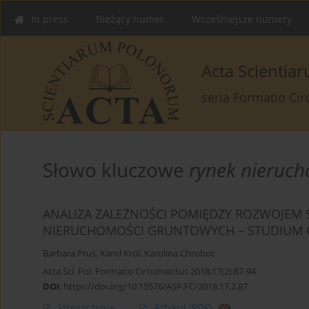
In press
Bieżący numer
Wcześniejsze numery
Acta Scienti
seria Formatio Ci
Słowo kluczowe
rynek nieruc
ANALIZA ZALEŻNOŚCI POMIĘDZY ROZWOJEM
NIERUCHOMOŚCI GRUNTOWYCH – STUDIUM 
Barbara Prus
,
Karol Król
,
Karolina Chrobot
Acta Sci. Pol. Formatio Circumiectus 2018;17(2):87-94
DOI
:
https://doi.org/10.15576/ASP.FC/2018.17.2.87
Streszczenie
Artykuł
(PDF)