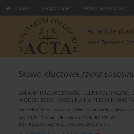
In press
Bieżący numer
Wcześniejsze numery
Acta Scienti
seria Formatio Ci
Słowo kluczowe
rzeka Łososin
ZMIANY PRZEWODNOŚCI ELEKTROLITYCZNEJ
WODZIE RZEKI ŁOSOSINA NA TERENIE MIAST
Agnieszka Policht-Latawiec
,
Włodzimierz Kanownik
,
Agnieszka Ko
Acta Sci. Pol. Formatio Circumiectus 2015;14(2):175-184
DOI
:
https://doi.org/10.15576/ASP.FC/2015.14.2.175
Streszczenie
Artykuł
(PDF)