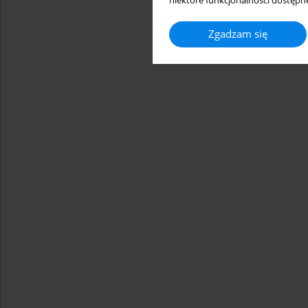
niektóre funkcjonalności dostępne
Zgadzam się