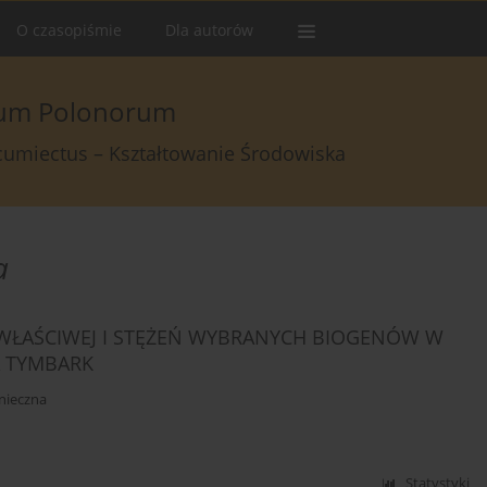
O czasopiśmie
Dla autorów
arum Polonorum
rcumiectus – Kształtowanie Środowiska
a
 WŁAŚCIWEJ I STĘŻEŃ WYBRANYCH BIOGENÓW W
A TYMBARK
nieczna
Statystyki