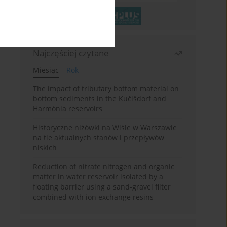
Najczęściej czytane
Miesiąc
Rok
The impact of tributary bottom material on
bottom sediments in the Kučišdorf and
Harmónia reservoirs
Historyczne niżówki na Wiśle w Warszawie
na tle aktualnych stanów i przepływów
niskich
Reduction of nitrate nitrogen and organic
matter in water reservoir isolated by a
floating barrier using a sand-gravel filter
combined with ion exchange resins