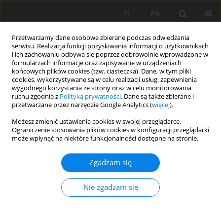
PL
EN
Przetwarzamy dane osobowe zbierane podczas odwiedzania
serwisu. Realizacja funkcji pozyskiwania informacji o użytkownikach
i ich zachowaniu odbywa się poprzez dobrowolnie wprowadzone w
formularzach informacje oraz zapisywanie w urządzeniach
końcowych plików cookies (tzw. ciasteczka). Dane, w tym pliki
cookies, wykorzystywane są w celu realizacji usług, zapewnienia
wygodnego korzystania ze strony oraz w celu monitorowania
ruchu zgodnie z
Polityką prywatności
. Dane są także zbierane i
przetwarzane przez narzędzie Google Analytics (
więcej
).
Słowo kluczowe
rzeki nizinne
Możesz zmienić ustawienia cookies w swojej przeglądarce.
Ograniczenie stosowania plików cookies w konfiguracji przeglądarki
może wpłynąć na niektóre funkcjonalności dostępne na stronie.
PRACA ORYGINALNA
Zgadzam się
Analiza zmian parametrów hydraulicznych w
rzece nizinnej przy zastosowaniu modelowania
Nie zgadzam się
numerycznego
Szymon Wojak
,
Andrzej Strużyński
,
Maciej Wyrębek
Acta Sci. Pol. Formatio Circumiectus 2023;22(1):3-17