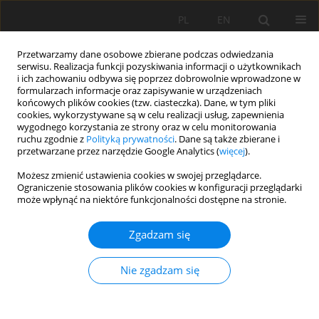
PL
EN
Przetwarzamy dane osobowe zbierane podczas odwiedzania
serwisu. Realizacja funkcji pozyskiwania informacji o użytkownikach
i ich zachowaniu odbywa się poprzez dobrowolnie wprowadzone w
formularzach informacje oraz zapisywanie w urządzeniach
końcowych plików cookies (tzw. ciasteczka). Dane, w tym pliki
cookies, wykorzystywane są w celu realizacji usług, zapewnienia
wygodnego korzystania ze strony oraz w celu monitorowania
ruchu zgodnie z
Polityką prywatności
. Dane są także zbierane i
przetwarzane przez narzędzie Google Analytics (
więcej
).
Słowo kluczowe
scalenie
Możesz zmienić ustawienia cookies w swojej przeglądarce.
Ograniczenie stosowania plików cookies w konfiguracji przeglądarki
gruntów
może wpłynąć na niektóre funkcjonalności dostępne na stronie.
Zgadzam się
WPŁYW PRAC SCALENIOWYCH NA EFEKTYWNOŚĆ
PROCESU PRODUKCJI
Nie zgadzam się
Jacek Gniadek
,
Jarosław Janus
,
Stanisław Bacior
Acta Sci. Pol. Formatio Circumiectus 2017;16(4):85-100