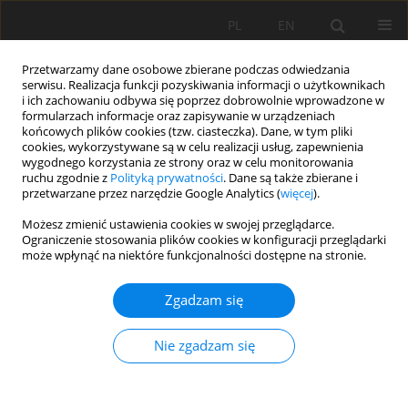
PL
EN
Przetwarzamy dane osobowe zbierane podczas odwiedzania
serwisu. Realizacja funkcji pozyskiwania informacji o użytkownikach
i ich zachowaniu odbywa się poprzez dobrowolnie wprowadzone w
formularzach informacje oraz zapisywanie w urządzeniach
końcowych plików cookies (tzw. ciasteczka). Dane, w tym pliki
cookies, wykorzystywane są w celu realizacji usług, zapewnienia
wygodnego korzystania ze strony oraz w celu monitorowania
ruchu zgodnie z
Polityką prywatności
. Dane są także zbierane i
przetwarzane przez narzędzie Google Analytics (
więcej
).
Słowo kluczowe
siedlisko
Możesz zmienić ustawienia cookies w swojej przeglądarce.
Ograniczenie stosowania plików cookies w konfiguracji przeglądarki
może wpłynąć na niektóre funkcjonalności dostępne na stronie.
OKREŚLENIE TYPÓW SIEDLISK W ASPEKCIE
Zgadzam się
HYDRAULICZNYM METODĄ MEM NA WYBRANYM
ODCINKU RZEKI WISŁOKI
Nie zgadzam się
Alicja Michalik
,
Michalina Kotowicz-Mańko
,
Karol Plesiński
Acta Sci. Pol. Formatio Circumiectus 2015;14(2):137-154
DOI
:
https://doi.org/10.15576/ASP.FC/2015.14.2.137